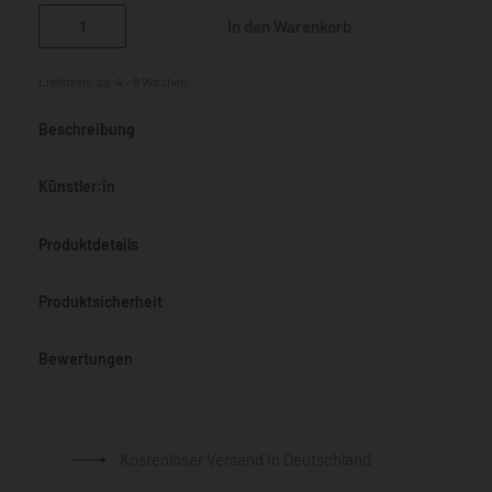
In den Warenkorb
Lieferzeit:
ca. 4 - 6 Wochen
Beschreibung
Künstler:in
Produktdetails
Produktsicherheit
Bewertungen
Bewertet mit
0
von 5
Kostenloser Versand in Deutschland