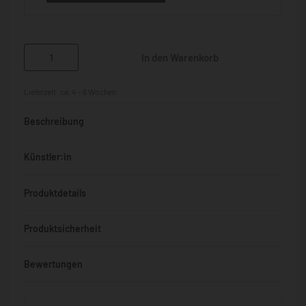
In den Warenkorb
Lieferzeit:
ca. 4 - 6 Wochen
Beschreibung
Künstler:in
Produktdetails
Produktsicherheit
Bewertungen
Bewertet mit
0
von 5