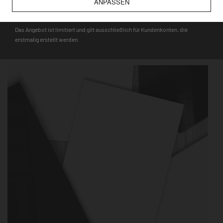
ANPASSEN
DEQOART5
Hinweis
: Auf den Glasmagnettafeln haften nur starke Neodym-
Magnete, während für die Metalltafeln alle gängigen Magnete,
Das Angebot ist limitiert und gilt ausschließlich für Kundenkonten, die
wie bspw. Touristenmagnete, verwendet werden können.
erstmalig erstellt werden.