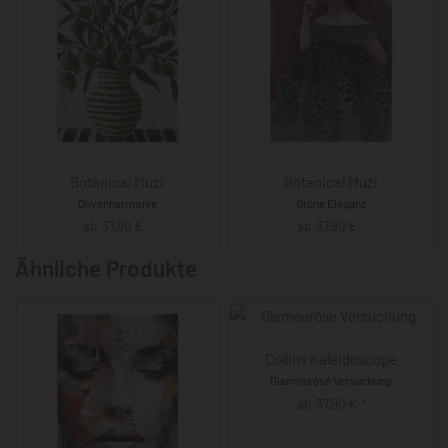
Botanical Muzi
Botanical Muzi
Olivenharmonie
Grüne Eleganz
ab
37,90
€
ab
37,90
€
*
*
Ähnliche Produkte
Collins Kaleidoscope
Glamouröse Versuchung
ab
37,90
€
*