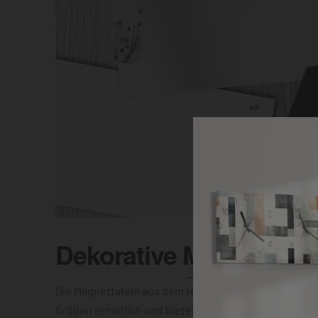
Dekorative
Magnettafel
Die Magnettafeln aus dem Hause DEQOART sind in vi
Größen erhältlich und bieten Dir die Wahl zwischen e