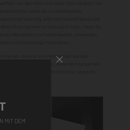
effekt, der dem Bild noch mehr Tiefe verleiht. Der
rbtiefeneffekt sowie die hochauflösende
jedes Detail lebendig, während Farbsättigung und
hlte Motiv optimal zur Geltung bringen. Damit Du
nseren Wandbildern erfreuen kannst, verwenden
buste und hochwertige Materialien.
 am Herzen, denn unsere Wandbilder werden
 100% Ökostrom hergestellt. Außerdem sorgen wir
tellung sicher ankommt – bruchsicher verpackt,
ht.
T
N MIT DEM