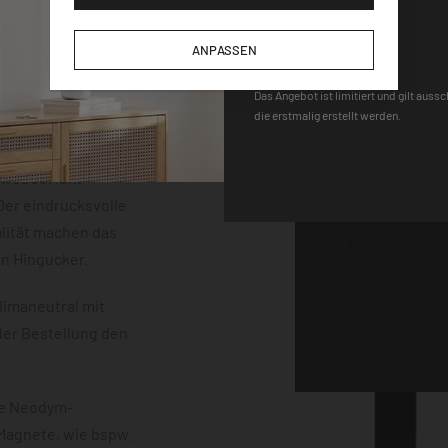
der einem
DEQOART5
m Stärke. Die
ANPASSEN
neten, einem Stift
 sind vollständig
Das Angebot ist limitiert und gilt auss
die erstmalig erstellt werden.
uss mit einem
erten
chwebeeffekt
er eindrucksvolle
lität machen das
en Hingucker.
limaneutral mit
der Bestellung den
ke Neodym-
 Magnete, wie bspw.