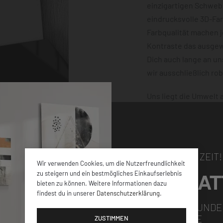
einzigartigen Schwebe
eindrucksvolle 3D-Fa
Farbqualität machen 
Kontraste das ausgewä
Dich auch lange an u
wir ausschließlich ro
Uns liegt die Umwelt
klimaneutral und mit
dafür, dass Deine Bes
damit nichts schiefge
NUR FÜR KURZE ZEIT!
Wir verwenden Cookies, um die Nutzerfreundlichkeit
5% RABAT
zu steigern und ein bestmögliches Einkaufserlebnis
bieten zu können. Weitere Informationen dazu
findest du in unserer
Datenschutzerklärung
.
elen verschiedenen
FÜR ALLE NEUKUNDE
GUTSCHEINCODE
iner
ZUSTIMMEN