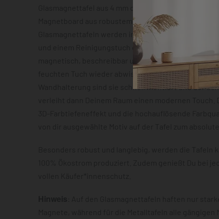
Glasmagnettafel aus 4 mm dickem Sicherheitsglas o
Magnetboard aus robustem Metallblech mit ca. 0,7 m
Glasmagnettafeln werden inklusive zwei Neodym-Mag
und einem Reinigungstuch geliefert. Beide Varianten
magnetisch, beschreibbar und lassen sich im Anschl
feuchten Tuch wieder abwischen. Dank der vormonti
Wandhalterung sind sie schnell montiert und der S
verleiht dann Deinem Raum einen modernen Touch. D
3D-Farbtiefeneffekt und die hochauflösende Farbqua
von dir ausgewählte Motiv auf der Tafel zum absolut
Besonders robust und langlebig, werden die Tafeln k
100% Ökostrom produziert. Zudem genießt Du bei je
vollen Käufer*innenschutz.
Hinweis
: Auf den Glasmagnettafeln haften nur star
Magnete, während für die Metalltafeln alle gängigen