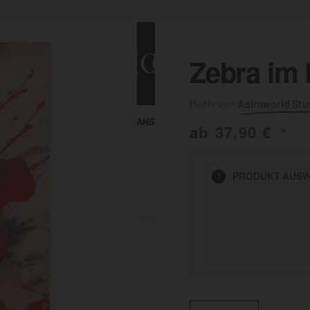
Zebra im
Asimworld Stu
ALLE ANSEHEN
KUNST & MALEREI
ab
37,90
€
*
HEN
PRODUKT
AUSW
1
BADEZIMMER
BÜRO
KÜCHE
AUSSENBEREICH