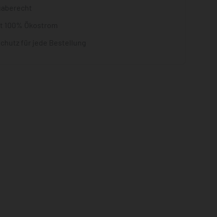
gaberecht
it 100% Ökostrom
chutz für jede Bestellung