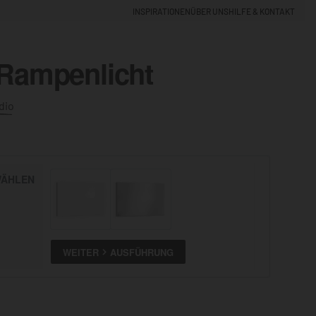
INSPIRATIONEN
ÜBER UNS
HILFE & KONTAKT
 Rampenlicht
EINLOGGEN
0
dio
5% NEUKUNDEN-RABATT
ÄHLEN
ALLE
ANSEHEN
WEITER
AUSFÜHRUNG