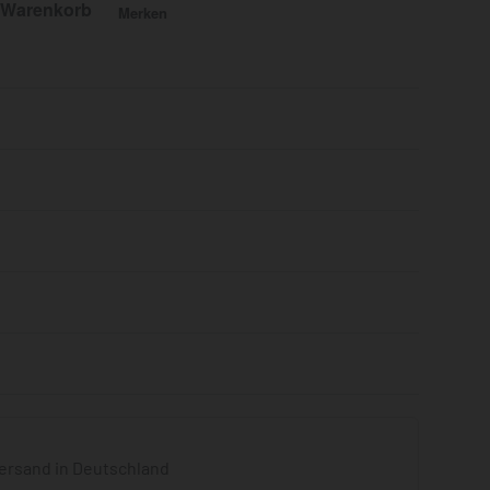
 Warenkorb
Merken
Bewertet mit
0
von 5
ersand in Deutschland