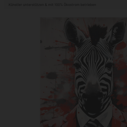
Künstler unterstützen & mit 100% Ökostrom betrieben
STIL & THEMA
FORMAT
RÄUME
KÜNSTLER:INNEN
BELIEBTE
POPKULTUR & -ART
NATUR- & TIERWELT
ALLE ANSE
QUADRATISCH
VERTIKAL
HORIZONTAL
WOHNZIMMER
SCHLAFZIMMER
KINDERZIMMER
FLUR