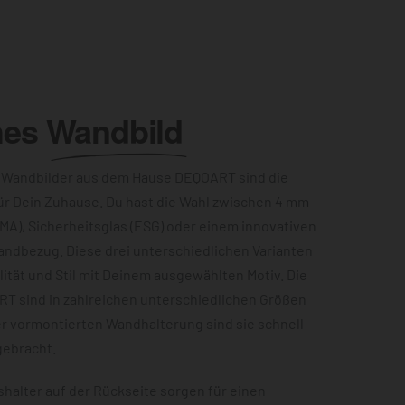
hes
Wandbild
 Wandbilder aus dem Hause DEQOART sind die
ür Dein Zuhause. Du hast die Wahl zwischen 4 mm
MA), Sicherheitsglas (ESG) oder einem innovativen
andbezug. Diese drei unterschiedlichen Varianten
ität und Stil mit Deinem ausgewählten Motiv. Die
RT sind in zahlreichen unterschiedlichen Größen
er vormontierten Wandhalterung sind sie schnell
gebracht.
halter auf der Rückseite sorgen für einen