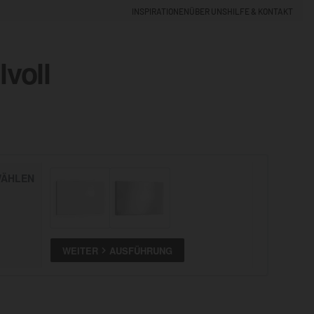
INSPIRATIONEN
ÜBER UNS
HILFE & KONTAKT
lvoll
EINLOGGEN
0
5% NEUKUNDEN-RABATT
ÄHLEN
ALLE
ANSEHEN
WEITER
AUSFÜHRUNG