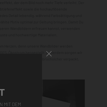
effekt, der dem Bild noch mehr Tiefe verleiht. Der
rbtiefeneffekt sowie die hochauflösende
jedes Detail lebendig, während Farbsättigung und
hlte Motiv optimal zur Geltung bringen. Damit Du
nseren Wandbildern erfreuen kannst, verwenden
buste und hochwertige Materialien.
 am Herzen, denn unsere Wandbilder werden
 100% Ökostrom hergestellt. Außerdem sorgen wir
tellung sicher ankommt – bruchsicher verpackt,
ht.
T
N MIT DEM