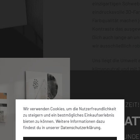
einzigartigen Schwebe
eindrucksvolle 3D-Fa
Farbqualität machen 
Kontraste das ausgewä
Dich auch lange an u
wir ausschließlich ro
Uns liegt die Umwelt
klimaneutral und mit
dafür, dass Deine Bes
damit nichts schiefge
NUR FÜR KURZE ZEIT!
Wir verwenden Cookies, um die Nutzerfreundlichkeit
5% RABAT
zu steigern und ein bestmögliches Einkaufserlebnis
bieten zu können. Weitere Informationen dazu
findest du in unserer
Datenschutzerklärung
.
elen verschiedenen
FÜR ALLE NEUKUNDE
iner