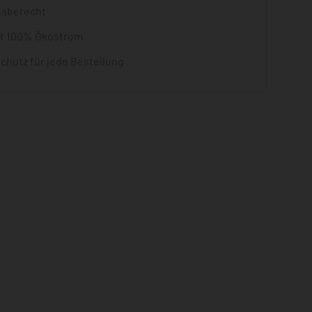
gaberecht
it 100% Ökostrom
chutz für jede Bestellung