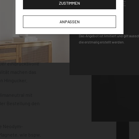
GUTSCHEINCODE
ZUSTIMMEN
der einem
m Stärke. Die
DEQOART5
neten, einem Stift
ANPASSEN
 sind vollständig
Das Angebot ist limitiert und gilt auss
uss mit einem
die erstmalig erstellt werden.
erten
chwebeeffekt
er eindrucksvolle
lität machen das
en Hingucker.
limaneutral mit
der Bestellung den
ke Neodym-
 Magnete, wie bspw.