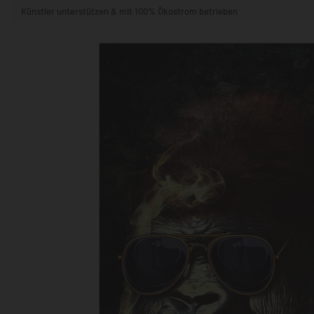
Künstler unterstützen & mit 100% Ökostrom betrieben
STIL & THEMA
FORMAT
RÄUME
KÜNSTLER:INNEN
BELIEBTE
POPKULTUR & -ART
NATUR- & TIERWELT
ALLE ANSE
QUADRATISCH
VERTIKAL
HORIZONTAL
WOHNZIMMER
SCHLAFZIMMER
KINDERZIMMER
FLUR