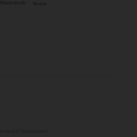
 Warenkorb
Merken
Bewertet mit
0
von 5
ersand in Deutschland