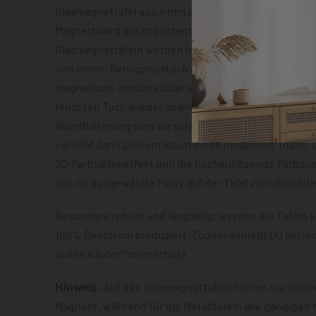
Glasmagnettafel aus 4 mm dickem Sicherheitsglas o
Magnetboard aus robustem Metallblech mit ca. 0,7 m
Glasmagnettafeln werden inklusive zwei Neodym-Mag
und einem Reinigungstuch geliefert. Beide Varianten
magnetisch, beschreibbar und lassen sich im Anschl
feuchten Tuch wieder abwischen. Dank der vormonti
Wandhalterung sind sie schnell montiert und der S
verleiht dann Deinem Raum einen modernen Touch. D
3D-Farbtiefeneffekt und die hochauflösende Farbqua
von dir ausgewählte Motiv auf der Tafel zum absolut
Besonders robust und langlebig, werden die Tafeln k
100% Ökostrom produziert. Zudem genießt Du bei je
vollen Käufer*innenschutz.
Hinweis
: Auf den Glasmagnettafeln haften nur star
Magnete, während für die Metalltafeln alle gängigen