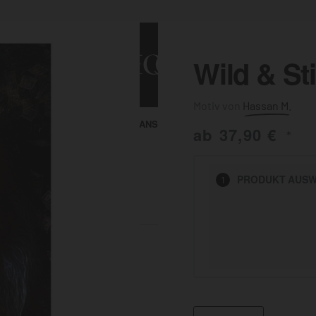
Wild & Sti
Hassan M.
ALLE ANSEHEN
KUNST & MALEREI
ab
37,90
€
*
HEN
PRODUKT
AUSW
1
BADEZIMMER
BÜRO
KÜCHE
AUSSENBEREICH