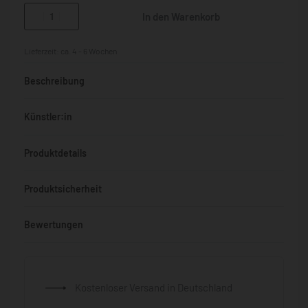
In den Warenkorb
Lieferzeit:
ca. 4 - 6 Wochen
Beschreibung
Künstler:in
Produktdetails
Produktsicherheit
Bewertungen
Bewertet mit
0
von 5
Kostenloser Versand in Deutschland