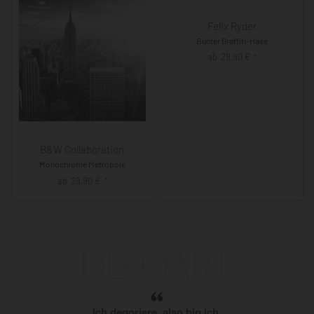
Felix Ryder
Bunter Graffiti-Hase
ab
29,90
€
*
B&W Collaboration
Monochrome Metropole
ab
29,90
€
*
Ich deqoriere, also bin ich.