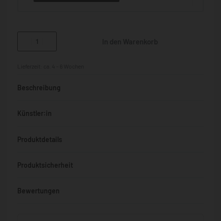
In den Warenkorb
Lieferzeit:
ca. 4 - 6 Wochen
Beschreibung
Künstler:in
Produktdetails
Produktsicherheit
Bewertungen
Bewertet mit
0
von 5