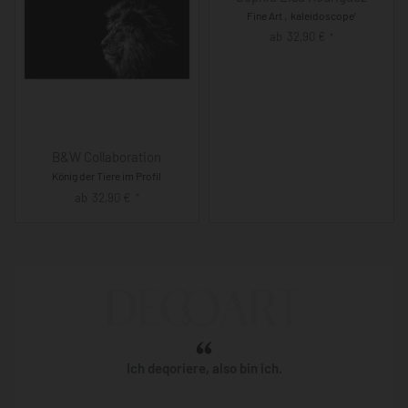
Fine Art ‚kaleidoscope‘
ab
32,90
€
*
B&W Collaboration
König der Tiere im Profil
ab
32,90
€
*
Ich deqoriere, also bin ich.