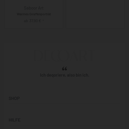
Saboor Art
Warmes Giraffenporträt
ab
37,90
€
*
Ich deqoriere, also bin ich.
SHOP
Künstler:innen
HILFE
Bilderwände