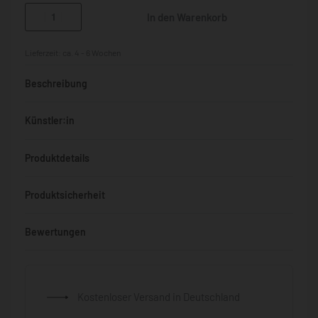
In den Warenkorb
Lieferzeit:
ca. 4 - 6 Wochen
Beschreibung
Künstler:in
Produktdetails
Produktsicherheit
Bewertungen
Bewertet mit
0
von 5
Kostenloser Versand in Deutschland