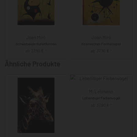
Joan Miró
Joan Miró
Schwebende Kunstformen
Kosmisches Formenspiel
ab
37,90
€
ab
37,90
€
*
*
Ähnliche Produkte
M. Lehmann
Lebendiger Farbenvogel
ab
37,90
€
*