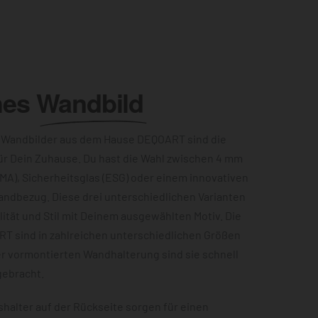
hes
Wandbild
 Wandbilder aus dem Hause DEQOART sind die
ür Dein Zuhause. Du hast die Wahl zwischen 4 mm
MA), Sicherheitsglas (ESG) oder einem innovativen
andbezug. Diese drei unterschiedlichen Varianten
ität und Stil mit Deinem ausgewählten Motiv. Die
RT sind in zahlreichen unterschiedlichen Größen
er vormontierten Wandhalterung sind sie schnell
gebracht.
halter auf der Rückseite sorgen für einen