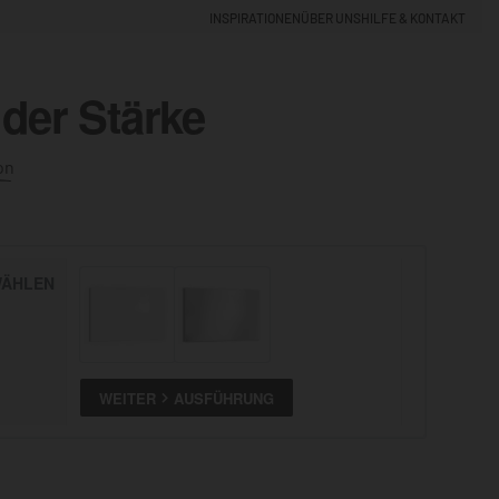
INSPIRATIONEN
ÜBER UNS
HILFE & KONTAKT
 der Stärke
EINLOGGEN
0
on
5% NEUKUNDEN-RABATT
ÄHLEN
ALLE
ANSEHEN
WEITER
AUSFÜHRUNG