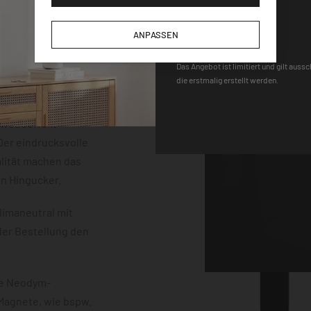
der einem
DEQOART5
m Stärke. Die
ANPASSEN
neten, einem Stift
 sind vollständig
Das Angebot ist limitiert und gilt auss
die erstmalig erstellt werden.
uss mit einem
erten
chwebeeffekt
er eindrucksvolle
lität machen das
en Hingucker.
limaneutral mit
der Bestellung den
ke Neodym-
 Magnete, wie bspw.