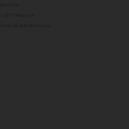
gaberecht
it 100% Ökostrom
chutz für jede Bestellung