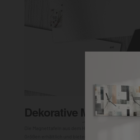
Dekorative
Magnettafel
Die Magnettafeln aus dem Hause DEQOART sind in vi
Größen erhältlich und bieten Dir die Wahl zwischen e