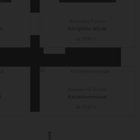
n
Baumann Fusion
er
Königliche Würde
ab
37,90
€
*
Asimworld Studio
d
Katzenkommissar
ab
37,90
€
*
Facebook