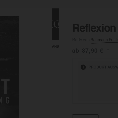
Reflexion
Baumann Fusi
ALLE ANSEHEN
KUNST & MALEREI
ab
37,90
€
*
HEN
PRODUKT
AUSW
1
BADEZIMMER
BÜRO
KÜCHE
AUSSENBEREICH