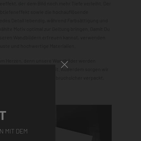
effekt, der dem Bild noch mehr Tiefe verleiht. Der
rbtiefeneffekt sowie die hochauflösende
jedes Detail lebendig, während Farbsättigung und
hlte Motiv optimal zur Geltung bringen. Damit Du
nseren Wandbildern erfreuen kannst, verwenden
buste und hochwertige Materialien.
 am Herzen, denn unsere Wandbilder werden
 100% Ökostrom hergestellt. Außerdem sorgen wir
tellung sicher ankommt – bruchsicher verpackt,
ht.
T
N MIT DEM