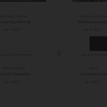
Baumann Fusion
Baumann Fusio
nzigartige Identität
Wildblumenzaub
ab
29,90
€
ab
37,90
€
*
*
Victoria Artful
Max C.
otische Passanten
Kurzlebiges Gol
ab
37,90
€
ab
37,90
€
*
*