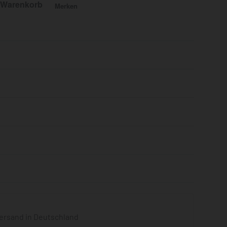
 Warenkorb
Merken
Bewertet mit
0
von 5
ersand in Deutschland