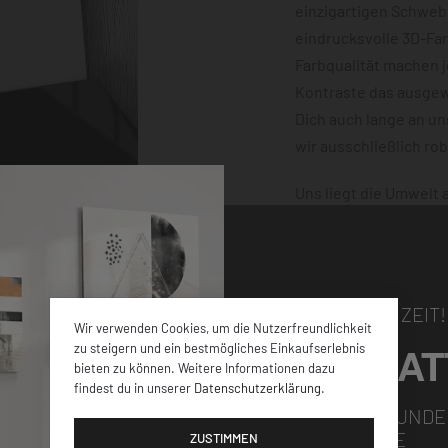
einzigartigen Schwebe
eindrucksvolle 3D-Fa
Farbqualität machen 
Kontraste das ausgewä
Dich auch lange an u
wir ausschließlich ro
Uns liegt die Umwelt
klimaneutral und mit
dafür, dass Deine Bes
damit nichts schiefge
NUR FÜR KURZE ZEIT!
Wir verwenden Cookies, um die Nutzerfreundlichkeit
5% RABAT
zu steigern und ein bestmögliches Einkaufserlebnis
bieten zu können. Weitere Informationen dazu
findest du in unserer
Datenschutzerklärung
.
elen verschiedenen
FÜR ALLE NEUKUNDE
GUTSCHEINCODE
iner
ZUSTIMMEN