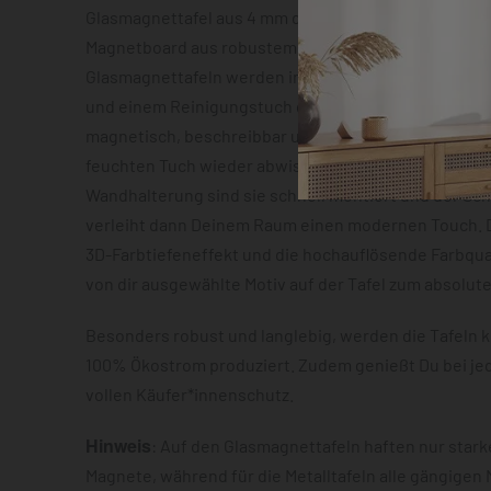
Glasmagnettafel aus 4 mm dickem Sicherheitsglas o
Magnetboard aus robustem Metallblech mit ca. 0,7 m
Glasmagnettafeln werden inklusive zwei Neodym-Mag
und einem Reinigungstuch geliefert. Beide Varianten
magnetisch, beschreibbar und lassen sich im Anschl
feuchten Tuch wieder abwischen. Dank der vormonti
Wandhalterung sind sie schnell montiert und der S
verleiht dann Deinem Raum einen modernen Touch. D
3D-Farbtiefeneffekt und die hochauflösende Farbqua
von dir ausgewählte Motiv auf der Tafel zum absolut
Besonders robust und langlebig, werden die Tafeln k
100% Ökostrom produziert. Zudem genießt Du bei je
vollen Käufer*innenschutz.
Hinweis
: Auf den Glasmagnettafeln haften nur star
Magnete, während für die Metalltafeln alle gängigen