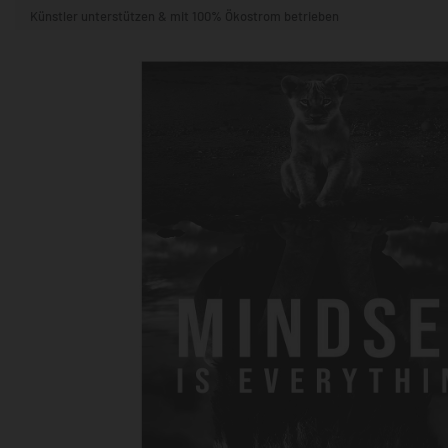
Künstler unterstützen & mit 100% Ökostrom betrieben
STIL & THEMA
FORMAT
RÄUME
KÜNSTLER:INNEN
BELIEBTE
POPKULTUR & -ART
NATUR- & TIERWELT
ALLE ANSE
QUADRATISCH
VERTIKAL
HORIZONTAL
WOHNZIMMER
SCHLAFZIMMER
KINDERZIMMER
FLUR