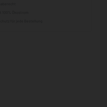
gaberecht
it 100% Ökostrom
chutz für jede Bestellung