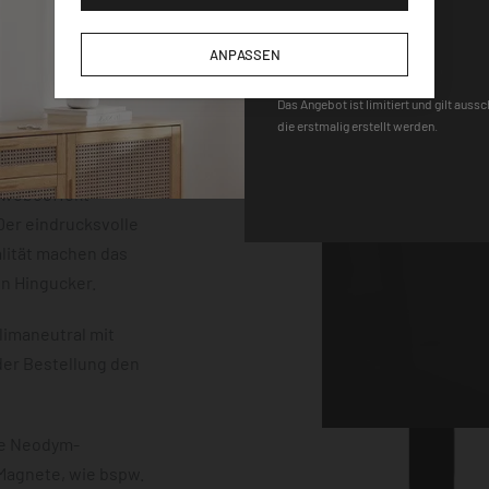
der einem
DEQOART5
m Stärke. Die
ANPASSEN
neten, einem Stift
 sind vollständig
Das Angebot ist limitiert und gilt auss
die erstmalig erstellt werden.
uss mit einem
erten
chwebeeffekt
er eindrucksvolle
lität machen das
en Hingucker.
limaneutral mit
der Bestellung den
ke Neodym-
 Magnete, wie bspw.