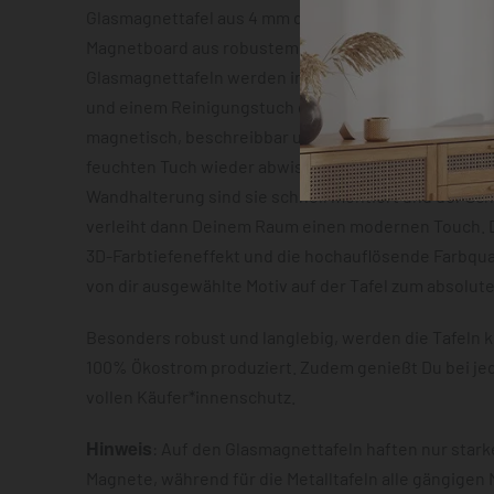
Glasmagnettafel aus 4 mm dickem Sicherheitsglas o
Magnetboard aus robustem Metallblech mit ca. 0,7 m
Glasmagnettafeln werden inklusive zwei Neodym-Mag
und einem Reinigungstuch geliefert. Beide Varianten
magnetisch, beschreibbar und lassen sich im Anschl
feuchten Tuch wieder abwischen. Dank der vormonti
Wandhalterung sind sie schnell montiert und der S
verleiht dann Deinem Raum einen modernen Touch. D
3D-Farbtiefeneffekt und die hochauflösende Farbqua
von dir ausgewählte Motiv auf der Tafel zum absolut
Besonders robust und langlebig, werden die Tafeln k
100% Ökostrom produziert. Zudem genießt Du bei je
vollen Käufer*innenschutz.
Hinweis
: Auf den Glasmagnettafeln haften nur star
Magnete, während für die Metalltafeln alle gängigen