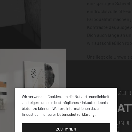
einzigartigen Schwebe
eindrucksvolle 3D-Fa
Farbqualität machen 
Kontraste das ausgewä
Dich auch lange an u
wir ausschließlich ro
Uns liegt die Umwelt
klimaneutral und mit
dafür, dass Deine Bes
damit nichts schiefge
NUR FÜR KURZE ZEIT!
Wir verwenden Cookies, um die Nutzerfreundlichkeit
5% RABAT
zu steigern und ein bestmögliches Einkaufserlebnis
bieten zu können. Weitere Informationen dazu
findest du in unserer
Datenschutzerklärung
.
elen verschiedenen
FÜR ALLE NEUKUNDE
GUTSCHEINCODE
iner
ZUSTIMMEN