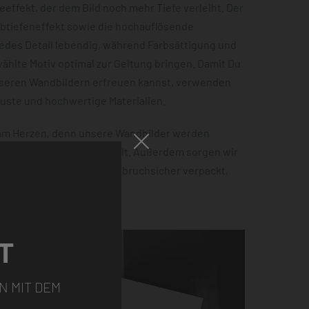
effekt, der dem Bild noch mehr Tiefe verleiht. Der
rbtiefeneffekt sowie die hochauflösende
jedes Detail lebendig, während Farbsättigung und
hlte Motiv optimal zur Geltung bringen. Damit Du
nseren Wandbildern erfreuen kannst, verwenden
buste und hochwertige Materialien.
 am Herzen, denn unsere Wandbilder werden
 100% Ökostrom hergestellt. Außerdem sorgen wir
tellung sicher ankommt – bruchsicher verpackt,
ht.
T
N MIT DEM