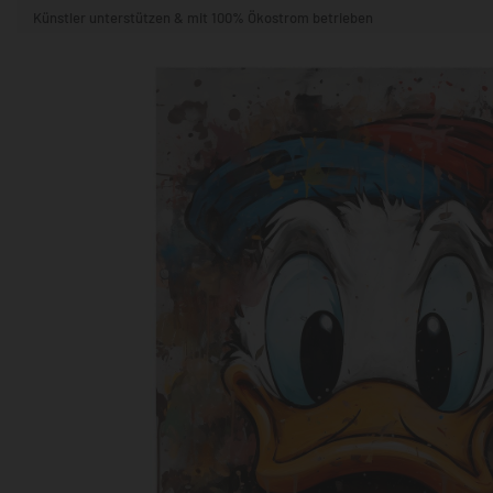
Künstler unterstützen & mit 100% Ökostrom betrieben
STIL & THEMA
FORMAT
RÄUME
KÜNSTLER:INNEN
BELIEBTE
POPKULTUR & -ART
NATUR- & TIERWELT
ALLE ANSE
QUADRATISCH
VERTIKAL
HORIZONTAL
WOHNZIMMER
SCHLAFZIMMER
KINDERZIMMER
FLUR