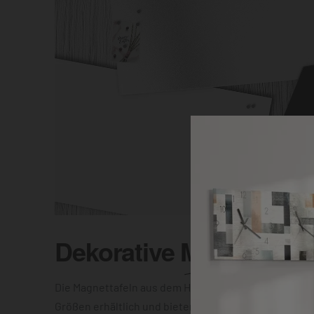
Dekorative
Magnettafel
Die Magnettafeln aus dem Hause DEQOART sind in vi
Größen erhältlich und bieten Dir die Wahl zwischen e