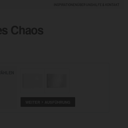
INSPIRATIONEN
ÜBER UNS
HILFE & KONTAKT
s Chaos
EINLOGGEN
0
5% NEUKUNDEN-RABATT
ÄHLEN
ALLE
ANSEHEN
WEITER
AUSFÜHRUNG