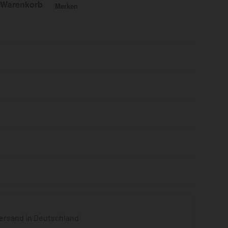
 Warenkorb
Merken
Bewertet mit
0
von 5
ersand in Deutschland