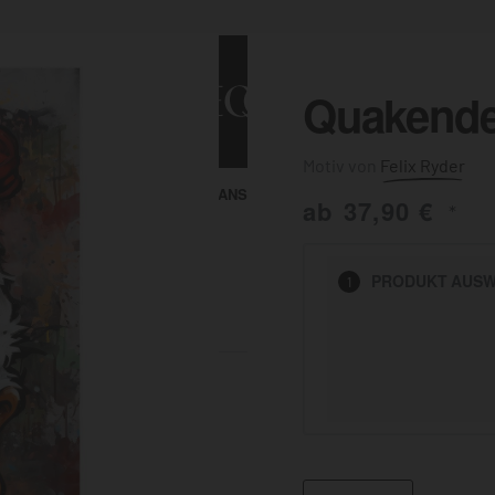
Quakende
Felix Ryder
ALLE ANSEHEN
KUNST & MALEREI
ab
37,90
€
*
HEN
PRODUKT
AUSW
1
BADEZIMMER
BÜRO
KÜCHE
AUSSENBEREICH