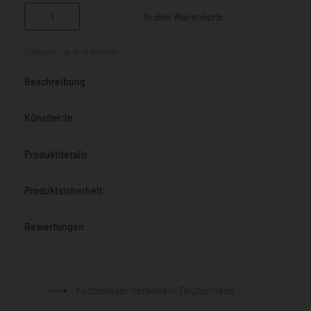
In den Warenkorb
Lieferzeit:
ca. 4 - 6 Wochen
Beschreibung
Künstler:in
Produktdetails
Produktsicherheit
Bewertungen
Bewertet mit
0
von 5
Kostenloser Versand in Deutschland