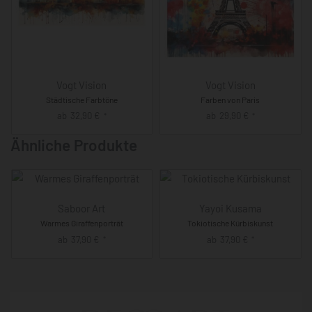
Vogt Vision
Vogt Vision
Städtische Farbtöne
Farben von Paris
ab
32,90
€
ab
29,90
€
*
*
Ähnliche Produkte
Saboor Art
Yayoi Kusama
Warmes Giraffenporträt
Tokiotische Kürbiskunst
ab
37,90
€
ab
37,90
€
*
*