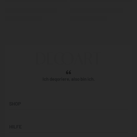
Ich deqoriere, also bin ich.
SHOP
Künstler:innen
HILFE
Bilderwände