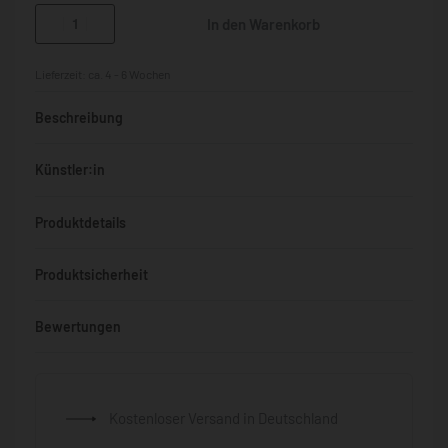
In den Warenkorb
Lieferzeit:
ca. 4 - 6 Wochen
Beschreibung
Künstler:in
Produktdetails
Produktsicherheit
Bewertungen
Bewertet mit
0
von 5
Kostenloser Versand in Deutschland