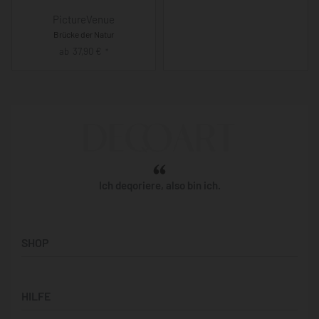
PictureVenue
Brücke der Natur
ab
37,90
€
*
Ich deqoriere, also bin ich.
SHOP
Künstler:innen
HILFE
Bilderwände