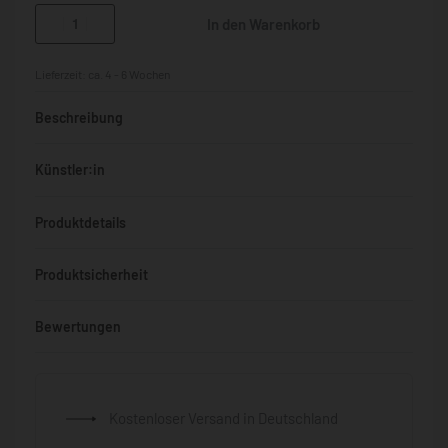
In den Warenkorb
Lieferzeit:
ca. 4 - 6 Wochen
Beschreibung
Künstler:in
Produktdetails
Produktsicherheit
Bewertungen
Bewertet mit
0
von 5
Kostenloser Versand in Deutschland