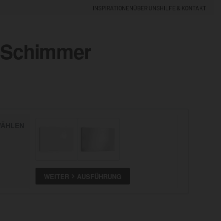
INSPIRATIONEN
ÜBER UNS
HILFE & KONTAKT
 Schimmer
EINLOGGEN
0
5% NEUKUNDEN-RABATT
ÄHLEN
ALLE
ANSEHEN
WEITER
AUSFÜHRUNG