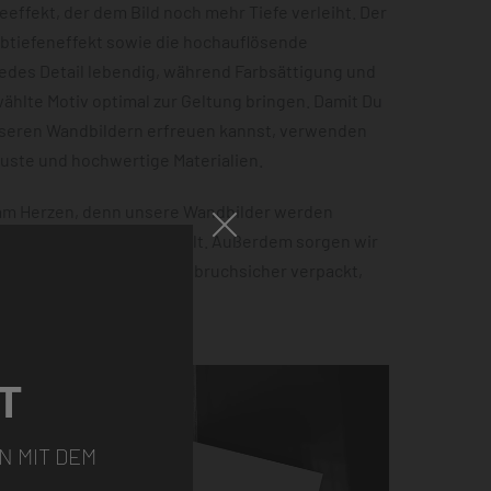
effekt, der dem Bild noch mehr Tiefe verleiht. Der
rbtiefeneffekt sowie die hochauflösende
jedes Detail lebendig, während Farbsättigung und
hlte Motiv optimal zur Geltung bringen. Damit Du
nseren Wandbildern erfreuen kannst, verwenden
buste und hochwertige Materialien.
 am Herzen, denn unsere Wandbilder werden
 100% Ökostrom hergestellt. Außerdem sorgen wir
tellung sicher ankommt – bruchsicher verpackt,
ht.
T
N MIT DEM