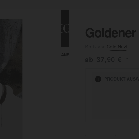
Goldener
Gold Muzi
ALLE ANSEHEN
KUNST & MALEREI
ab
37,90
€
*
HEN
PRODUKT
AUSW
1
BADEZIMMER
BÜRO
KÜCHE
AUSSENBEREICH