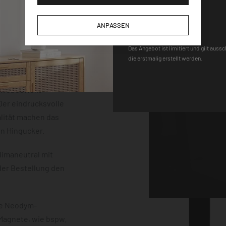
der einem
DEQOART5
m Stärke. Die
ANPASSEN
neten, einem Stift
 sind vollständig
Das Angebot ist limitiert und gilt auss
die erstmalig erstellt werden.
uss mit einem
erten
chwebeeffekt
er eindrucksvolle
lität machen das
en Hingucker.
limaneutral mit
der Bestellung den
ke Neodym-
 Magnete, wie bspw.