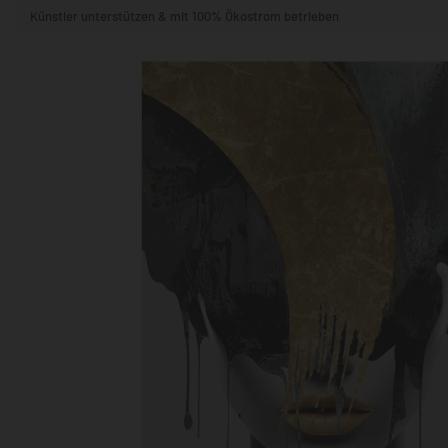
Künstler unterstützen & mit 100% Ökostrom betrieben
STIL & THEMA
FORMAT
RÄUME
KÜNSTLER:INNEN
BELIEBTE
POPKULTUR & -ART
NATUR- & TIERWELT
ALLE ANSE
QUADRATISCH
VERTIKAL
HORIZONTAL
WOHNZIMMER
SCHLAFZIMMER
KINDERZIMMER
FLUR