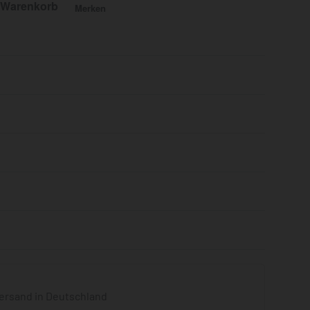
 Warenkorb
Merken
Bewertet mit
0
von 5
ersand in Deutschland