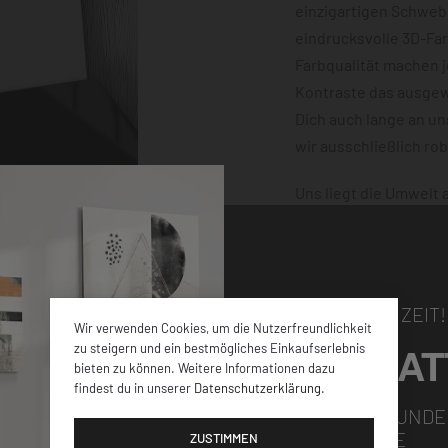
einzigartigen Schwebe
eindrucksvolle 3D-Fa
Farbqualität machen 
Kontraste das ausgewä
Dich auch lange an u
wir ausschließlich ro
Uns liegt die Umwelt
klimaneutral und mit
dafür, dass Deine Bes
damit nichts schiefge
NUR FÜR KURZE ZEIT!
Wir verwenden Cookies, um die Nutzerfreundlichkeit
5% RABAT
zu steigern und ein bestmögliches Einkaufserlebnis
bieten zu können. Weitere Informationen dazu
findest du in unserer
Datenschutzerklärung
.
elen verschiedenen
FÜR ALLE NEUKUNDE
GUTSCHEINCODE
iner
ZUSTIMMEN