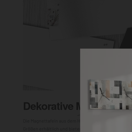
Dekorative
Magnettafel
Die Magnettafeln aus dem Hause DEQOART sind in vi
Größen erhältlich und bieten Dir die Wahl zwischen e