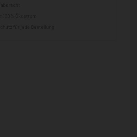
gaberecht
it 100% Ökostrom
chutz für jede Bestellung