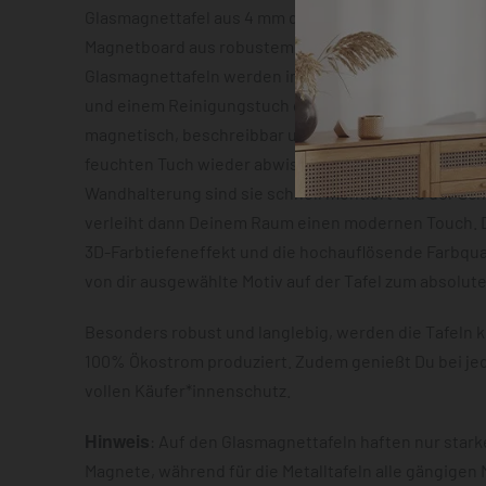
Glasmagnettafel aus 4 mm dickem Sicherheitsglas o
Magnetboard aus robustem Metallblech mit ca. 0,7 m
Glasmagnettafeln werden inklusive zwei Neodym-Mag
und einem Reinigungstuch geliefert. Beide Varianten
magnetisch, beschreibbar und lassen sich im Anschl
feuchten Tuch wieder abwischen. Dank der vormonti
Wandhalterung sind sie schnell montiert und der S
verleiht dann Deinem Raum einen modernen Touch. D
3D-Farbtiefeneffekt und die hochauflösende Farbqua
von dir ausgewählte Motiv auf der Tafel zum absolut
Besonders robust und langlebig, werden die Tafeln k
100% Ökostrom produziert. Zudem genießt Du bei je
vollen Käufer*innenschutz.
Hinweis
: Auf den Glasmagnettafeln haften nur star
Magnete, während für die Metalltafeln alle gängigen