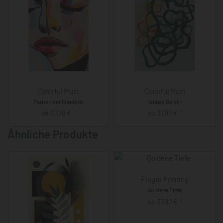
Colorful Muzi
Colorful Muzi
Farben der Identität
Grünes Gewirr
ab
37,90
€
ab
37,90
€
*
*
Ähnliche Produkte
Finger Printing
Goldene Tiefe
ab
37,90
€
*