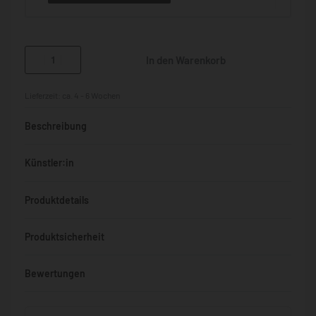
In den Warenkorb
Lieferzeit:
ca. 4 - 6 Wochen
Beschreibung
Künstler:in
Produktdetails
Produktsicherheit
Bewertungen
Bewertet mit
0
von 5