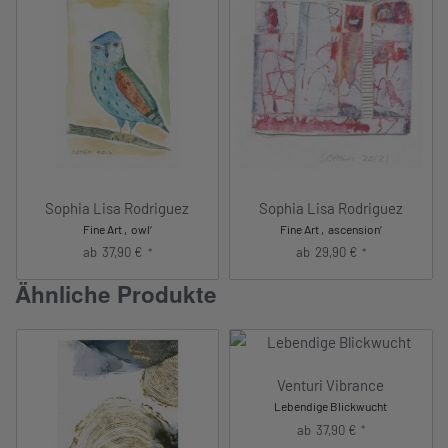
Sophia Lisa Rodriguez
Sophia Lisa Rodriguez
Fine Art ‚owl‘
Fine Art ‚ascension‘
ab
37,90
€
ab
29,90
€
*
*
Ähnliche Produkte
Venturi Vibrance
Lebendige Blickwucht
ab
37,90
€
*