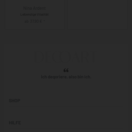
Nina Ardent
Lebendige Vitalität
ab
37,90
€
*
Ich deqoriere, also bin ich.
SHOP
Künstler:innen
HILFE
Bilderwände