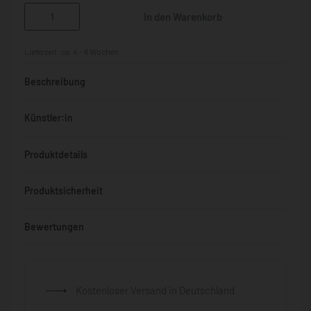
In den Warenkorb
Lieferzeit:
ca. 4 - 6 Wochen
Beschreibung
Künstler:in
Produktdetails
Produktsicherheit
Bewertungen
Bewertet mit
0
von 5
Kostenloser Versand in Deutschland