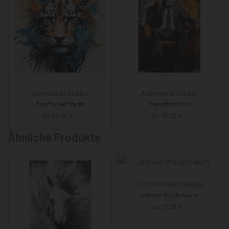
Asimworld Studio
Asimworld Studio
Tigerflorale Pracht
Majestät mit Stil
ab
29,90
€
ab
37,90
€
*
*
Ähnliche Produkte
Collins Kaleidoscope
Urbaner Whiskytraum
ab
37,90
€
*