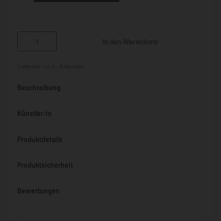
In den Warenkorb
Lieferzeit:
ca. 4 - 6 Wochen
Beschreibung
Künstler:in
Produktdetails
Produktsicherheit
Bewertungen
Bewertet mit
0
von 5