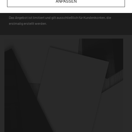
ANPASSEN
DEQOART5
Hinweis
: Auf den Glasmagnettafeln haften nur starke Neodym-
Magnete, während für die Metalltafeln alle gängigen Magnete,
Das Angebot ist limitiert und gilt ausschließlich für Kundenkonten, die
wie bspw. Touristenmagnete, verwendet werden können.
erstmalig erstellt werden.