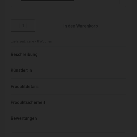
In den Warenkorb
Lieferzeit:
ca. 4 - 6 Wochen
Beschreibung
Künstler:in
Produktdetails
Produktsicherheit
Bewertungen
Bewertet mit
0
von 5