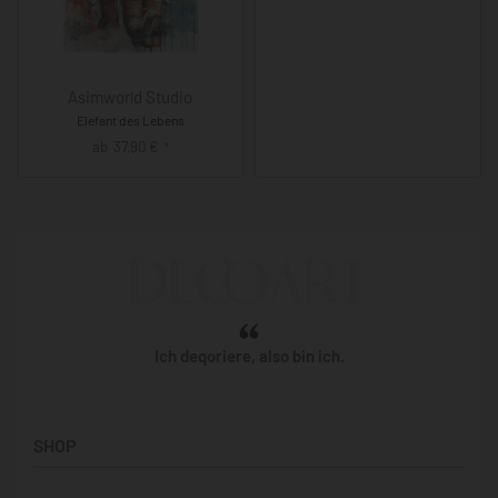
Asimworld Studio
Elefant des Lebens
ab
37,90
€
*
Ich deqoriere, also bin ich.
SHOP