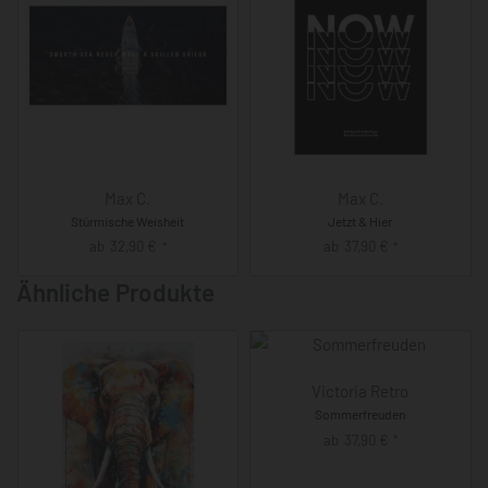
Max C.
Max C.
Stürmische Weisheit
Jetzt & Hier
ab
32,90
€
ab
37,90
€
*
*
Ähnliche Produkte
Victoria Retro
Sommerfreuden
ab
37,90
€
*