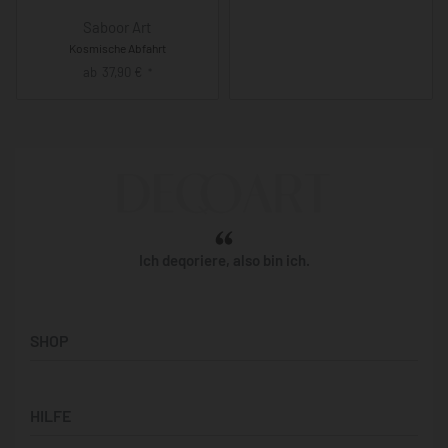
Saboor Art
Kosmische Abfahrt
ab
37,90
€
*
Ich deqoriere, also bin ich.
SHOP
Künstler:innen
HILFE
Bilderwände