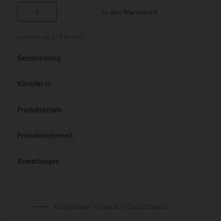
In den Warenkorb
Lieferzeit:
ca. 4 - 6 Wochen
Beschreibung
Künstler:in
Produktdetails
Produktsicherheit
Bewertungen
Bewertet mit
0
von 5
Kostenloser Versand in Deutschland