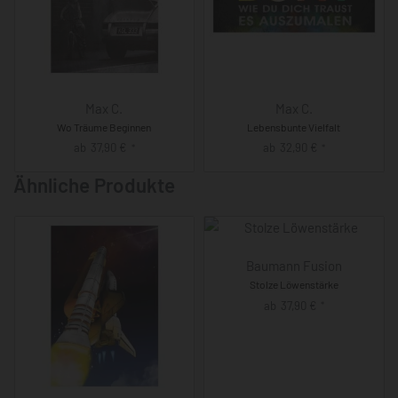
Max C.
Max C.
Wo Träume Beginnen
Lebensbunte Vielfalt
ab
37,90
€
ab
32,90
€
*
*
Ähnliche Produkte
Baumann Fusion
Stolze Löwenstärke
ab
37,90
€
*