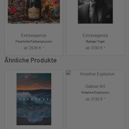
Extravaganza
Extravaganza
Feierliche Farbexplosion
Ruhiger Tiger
ab
29,90
€
ab
37,90
€
*
*
Ähnliche Produkte
Saboor Art
Kreative Explosion
ab
37,90
€
*