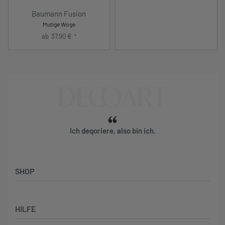
Baumann Fusion
Mutige Woge
ab
37,90
€
*
Ich deqoriere, also bin ich.
SHOP
Künstler:innen
HILFE
Bilderwände