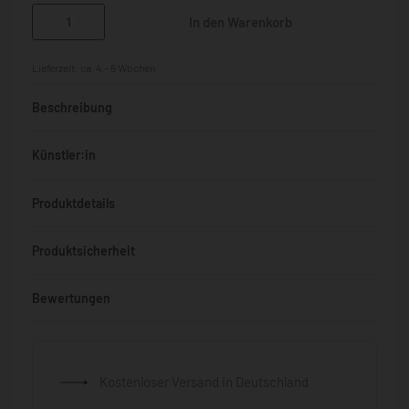
In den Warenkorb
Lieferzeit:
ca. 4 - 6 Wochen
Beschreibung
Künstler:in
Produktdetails
Produktsicherheit
Bewertungen
Bewertet mit
0
von 5
Kostenloser Versand in Deutschland