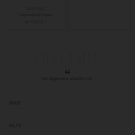
Gold Muzi
Fragmentierte Eleganz
ab
37,90
€
*
Ich deqoriere, also bin ich.
SHOP
Künstler:innen
HILFE
Bilderwände