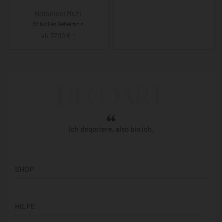
Botanical Muzi
Stilvolles Geheimnis
ab
37,90
€
*
Ich deqoriere, also bin ich.
SHOP
Künstler:innen
HILFE
Bilderwände