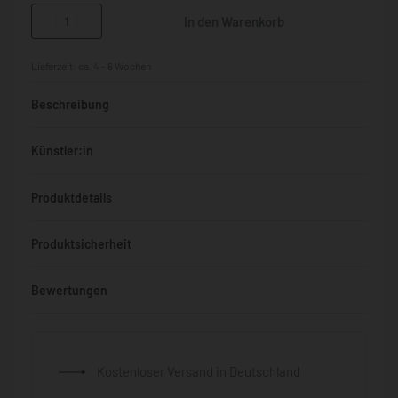
In den Warenkorb
Lieferzeit:
ca. 4 - 6 Wochen
Beschreibung
Künstler:in
Produktdetails
Produktsicherheit
Bewertungen
Bewertet mit
0
von 5
Kostenloser Versand in Deutschland