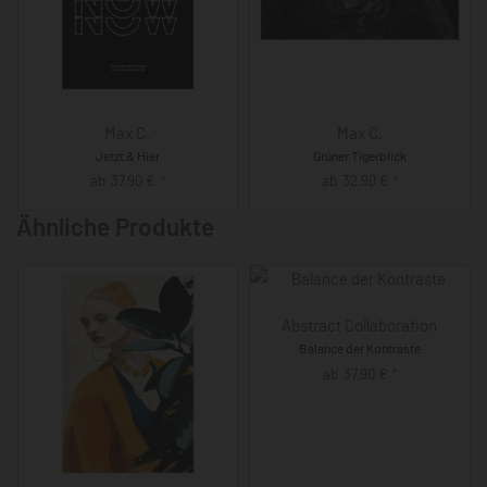
Max C.
Max C.
Jetzt & Hier
Grüner Tigerblick
ab
37,90
€
ab
32,90
€
*
*
Ähnliche Produkte
Abstract Collaboration
Balance der Kontraste
ab
37,90
€
*