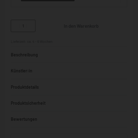
In den Warenkorb
Lieferzeit:
ca. 4 - 6 Wochen
Beschreibung
Künstler:in
Produktdetails
Produktsicherheit
Bewertungen
Bewertet mit
0
von 5