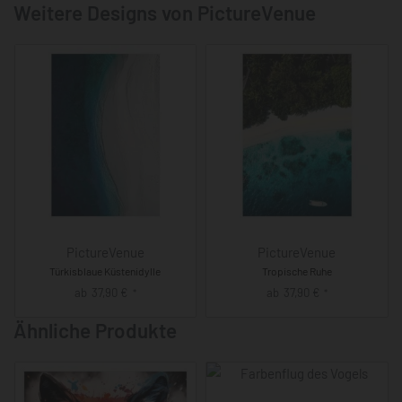
Weitere Designs von PictureVenue
PictureVenue
PictureVenue
Türkisblaue Küstenidylle
Tropische Ruhe
ab
37,90
€
ab
37,90
€
*
*
Ähnliche Produkte