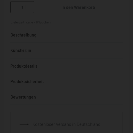
In den Warenkorb
Lieferzeit:
ca. 4 - 6 Wochen
Beschreibung
Künstler:in
Produktdetails
Produktsicherheit
Bewertungen
Bewertet mit
0
von 5
Kostenloser Versand in Deutschland