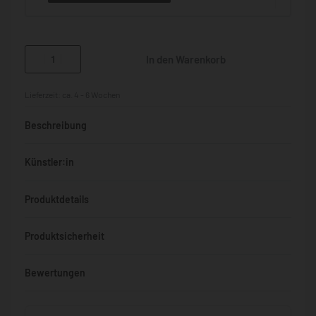
In den Warenkorb
Lieferzeit:
ca. 4 - 6 Wochen
Beschreibung
Künstler:in
Produktdetails
Produktsicherheit
Bewertungen
Bewertet mit
0
von 5