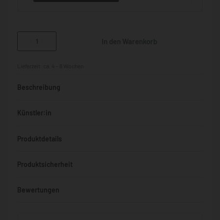
In den Warenkorb
Lieferzeit:
ca. 4 - 6 Wochen
Beschreibung
Künstler:in
Produktdetails
Produktsicherheit
Bewertungen
Bewertet mit
0
von 5