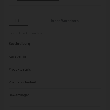
In den Warenkorb
Lieferzeit:
ca. 4 - 6 Wochen
Beschreibung
Künstler:in
Produktdetails
Produktsicherheit
Bewertungen
Bewertet mit
0
von 5