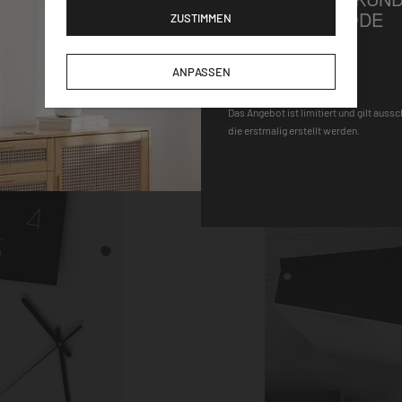
GUTSCHEINCODE
ZUSTIMMEN
Haken ausgestattet, bi
nötige Flexibilität. D
DEQOART5
30×30 cm große Schlü
ANPASSEN
magnetische, beschre
Das Angebot ist limitiert und gilt auss
machen ihn außerdem 
die erstmalig erstellt werden.
Motiv dieser verziert 
Wand sorgen die vier