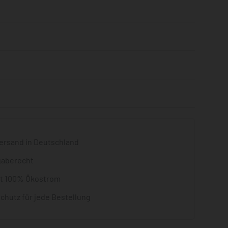
Bewertet mit
0
von 5
ersand in Deutschland
gaberecht
it 100% Ökostrom
chutz für jede Bestellung