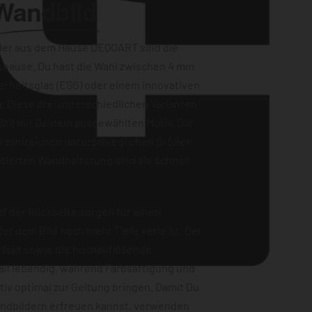
Wandbild
der aus dem Hause DEQOART sind die
uhause. Du hast die Wahl zwischen 4 mm
erheitsglas (ESG) oder einem innovativen
. Diese drei unterschiedlichen Varianten
Stil mit Deinem ausgewählten Motiv. Die
n zahlreichen unterschiedlichen Größen
tierten Wandhalterung sind sie schnell
f der Rückseite sorgen für einen
er dem Bild noch mehr Tiefe verleiht. Der
ffekt sowie die hochauflösende
ail lebendig, während Farbsättigung und
iv optimal zur Geltung bringen. Damit Du
andbildern erfreuen kannst, verwenden