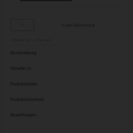
In den Warenkorb
Lieferzeit:
ca. 4 - 6 Wochen
Beschreibung
Künstler:in
Produktdetails
Produktsicherheit
Bewertungen
Bewertet mit
0
von 5