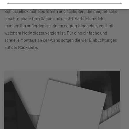
der leichtgängigen Scharniere lässt sich die 30×30 cm große
Schlüsselbox mühelos öffnen und schließen. Die magnetische,
beschreibbare Oberfläche und der 3D-Farbtiefeneffekt
machen ihn außerdem zu einem echten Hingucker, egal mit
welchem Motiv dieser verziert ist. Für eine einfache und
schnelle Montage an der Wand sorgen die vier Einbuchtungen
auf der Rückseite.