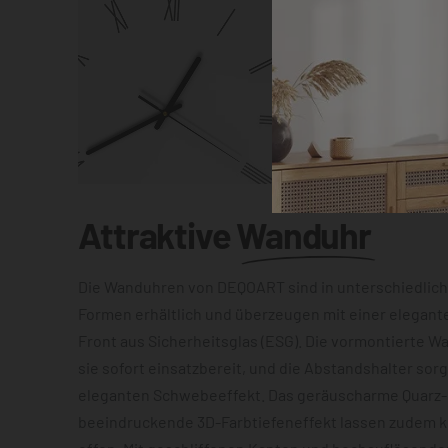
Attraktive
Wanduhr
Die Wanduhren von DEQOART sind in unterschiedlic
Formen erhältlich und überzeugen mit einer elegant
Front aus Sicherheitsglas (ESG). Die vormontierte 
sie sofort einsatzbereit, und die Abstandshalter sor
eleganten Schwebeeffekt. Das geräuscharme Quarz
beeindruckende 3D-Farbtiefeneffekt lassen zudem 