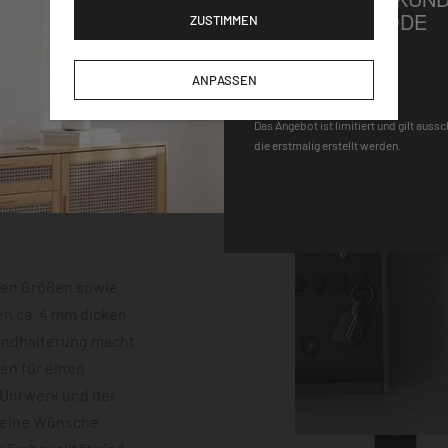
GUTSCHEINCODE
ZUSTIMMEN
DEQOART5
ANPASSEN
Das Angebot ist limitiert und gilt auss
die erstmalig erstellt werden.
hen Größen sowie
en ca. 4 mm dicken
Wandhalterung macht
gen für einen
-Uhrwerk und der
keine Wünsche