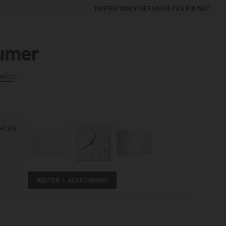
INSPIRATIONEN
ÜBER UNS
HILFE & KONTAKT
umer
EINLOGGEN
0
ation
5% NEUKUNDEN-RABATT
HLEN
ALLE
ANSEHEN
WEITER
AUSFÜHRUNG