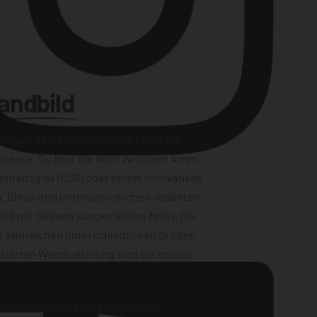
andbild
der aus dem Hause DEQOART sind die
uhause. Du hast die Wahl zwischen 4 mm
erheitsglas (ESG) oder einem innovativen
Instagram
. Diese drei unterschiedlichen Varianten
Stil mit Deinem ausgewählten Motiv. Die
n zahlreichen unterschiedlichen Größen
tierten Wandhalterung sind sie schnell
f der Rückseite sorgen für einen