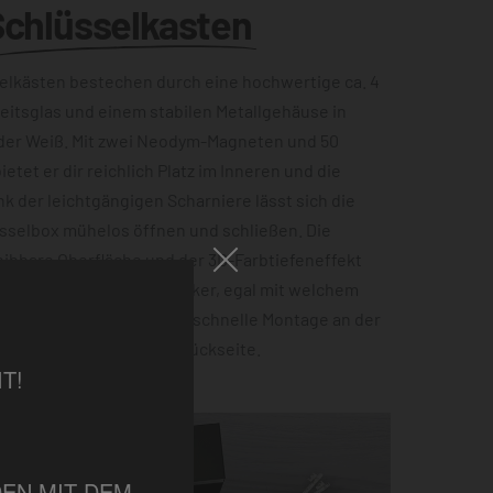
Schlüsselkasten
lkästen bestechen durch eine hochwertige ca. 4
eitsglas und einem stabilen Metallgehäuse in
der Weiß. Mit zwei Neodym-Magneten und 50
etet er dir reichlich Platz im Inneren und die
ank der leichtgängigen Scharniere lässt sich die
sselbox mühelos öffnen und schließen. Die
ibbare Oberfläche und der 3D-Farbtiefeneffekt
zu einem echten Hingucker, egal mit welchem
ist. Für eine einfache und schnelle Montage an der
 Einbuchtungen auf der Rückseite.
T!
EN MIT DEM