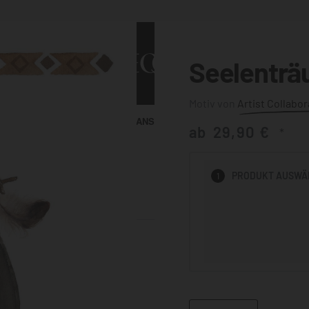
Seelenträ
Artist Collabor
ALLE ANSEHEN
KUNST & MALEREI
ab
29,90
€
*
HEN
PRODUKT
AUSWÄ
1
BADEZIMMER
BÜRO
KÜCHE
AUSSENBEREICH