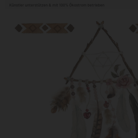
Künstler unterstützen & mit 100% Ökostrom betrieben
STIL & THEMA
FORMAT
RÄUME
KÜNSTLER:INNEN
BELIEBTE
POPKULTUR & -ART
NATUR- & TIERWELT
ALLE ANSE
QUADRATISCH
VERTIKAL
HORIZONTAL
WOHNZIMMER
SCHLAFZIMMER
KINDERZIMMER
FLUR