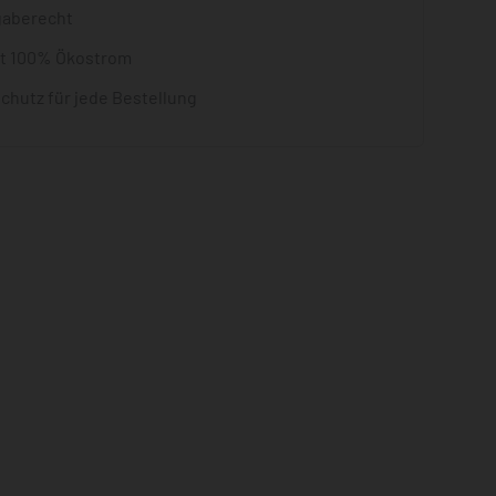
gaberecht
it 100% Ökostrom
chutz für jede Bestellung