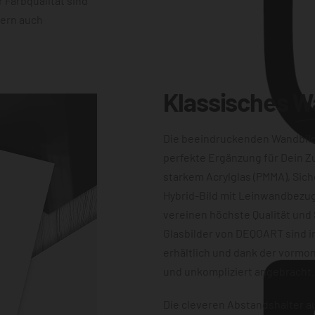
 Farbqualität sind
dern auch
Klassisches
W
Die beeindruckenden Wandbil
perfekte Ergänzung für Dein Z
starkem Acrylglas (PMMA), Sich
Hybrid-Bild mit Leinwandbezug
vereinen höchste Qualität und 
Glasbilder von DEQOART sind i
erhältlich und dank der vormon
und unkompliziert angebracht.
Die cleveren Abstandshalter au