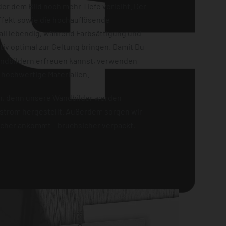
er dem Bild noch mehr Tiefe verleiht. Der
ffekt sowie die hochauflösende
ail lebendig, während Farbsättigung und
iv optimal zur Geltung bringen. Damit Du
andbildern erfreuen kannst, verwenden
 hochwertige Materialien.
en, denn unsere Wandbilder werden
strom hergestellt. Außerdem sorgen wir
sicher ankommt – bruchsicher verpackt,