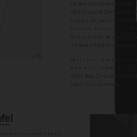
einzigartigen Schwebeeffekt, d
eindrucksvolle 3D-Farbtiefene
Farbqualität machen jedes Det
Kontraste das ausgewählte Mot
Dich auch lange an unseren W
wir ausschließlich robuste und
Uns liegt die Umwelt am Herz
klimaneutral und mit 100% Öko
dafür, dass Deine Bestellung 
damit nichts schiefgeht.
fel
ind in vielen verschiedenen