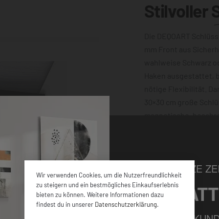
Stilvoller
Die DEQOART Schlüsse
mm Front aus Sicherh
wahlweise Schwarz o
Haken ausgestattet, bi
nötige Flexibilität. D
30×30 cm große Schlü
magnetische, beschre
machen ihn außerdem 
Motiv dieser verziert 
Wand sorgen die vier
NUR FÜR KURZE ZEI
Wir verwenden Cookies, um die Nutzerfreundlichkeit
zu steigern und ein bestmögliches Einkaufserlebnis
5% RABATT
bieten zu können. Weitere Informationen dazu
findest du in unserer
Datenschutzerklärung
.
FÜR ALLE NEUKUND