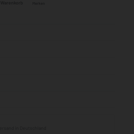
n Warenkorb
Merken
Bewertet mit
0
von 5
ersand in Deutschland