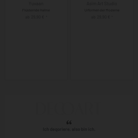
Yuvaan
Asim Art Studio
Flüsternde Halme
Urformen der Moderne
ab
29,90
€
ab
29,90
€
*
*
Ich deqoriere, also bin ich.