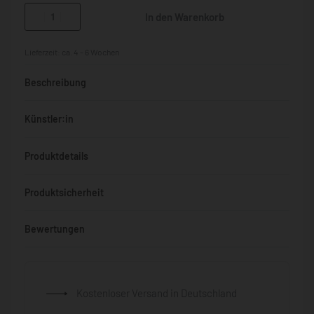
In den Warenkorb
Lieferzeit:
ca. 4 - 6 Wochen
Beschreibung
Künstler:in
Produktdetails
Produktsicherheit
Bewertungen
Bewertet mit
0
von 5
Kostenloser Versand in Deutschland