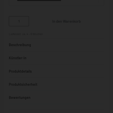
In den Warenkorb
Lieferzeit:
ca. 4 - 6 Wochen
Beschreibung
Künstler:in
Produktdetails
Produktsicherheit
Bewertungen
Bewertet mit
0
von 5