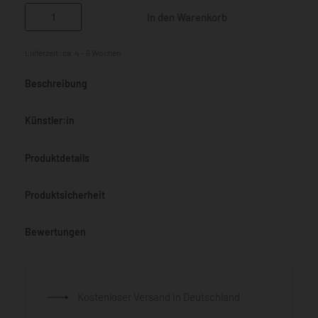
In den Warenkorb
Lieferzeit:
ca. 4 - 6 Wochen
Beschreibung
Künstler:in
Produktdetails
Produktsicherheit
Bewertungen
Bewertet mit
0
von 5
Kostenloser Versand in Deutschland