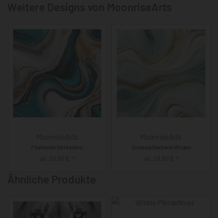
Weitere Designs von MoonriseArts
MoonriseArts
MoonriseArts
Fließende Goldadern
Smaragdfarbene Wogen
ab
29,90
€
ab
29,90
€
*
*
Ähnliche Produkte