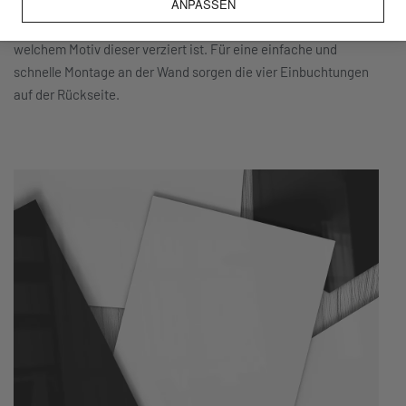
beschreibbare Oberfläche und der 3D-Farbtiefeneffekt
ANPASSEN
machen ihn außerdem zu einem echten Hingucker, egal mit
welchem Motiv dieser verziert ist. Für eine einfache und
schnelle Montage an der Wand sorgen die vier Einbuchtungen
auf der Rückseite.