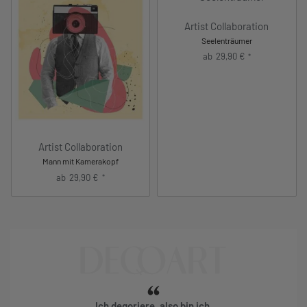
Artist Collaboration
Seelenträumer
ab
29,90
€
*
Artist Collaboration
Mann mit Kamerakopf
ab
29,90
€
*
Ich deqoriere, also bin ich.