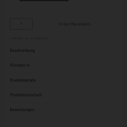
In den Warenkorb
Lieferzeit:
ca. 4 - 6 Wochen
Beschreibung
Künstler:in
Produktdetails
Produktsicherheit
Bewertungen
Bewertet mit
0
von 5