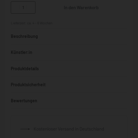
In den Warenkorb
Lieferzeit:
ca. 4 - 6 Wochen
Beschreibung
Künstler:in
Produktdetails
Produktsicherheit
Bewertungen
Bewertet mit
0
von 5
Kostenloser Versand in Deutschland