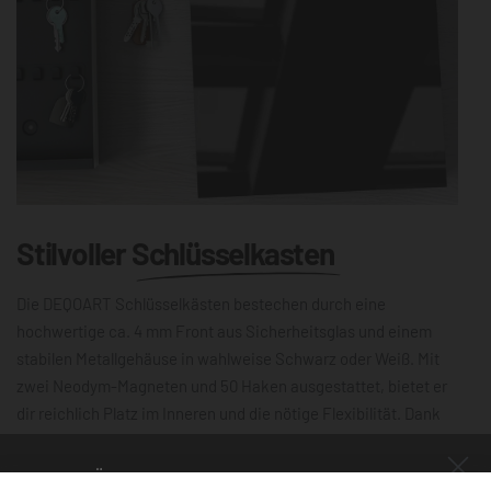
Stilvoller
Schlüsselkasten
Die DEQOART Schlüsselkästen bestechen durch eine
hochwertige ca. 4 mm Front aus Sicherheitsglas und einem
stabilen Metallgehäuse in wahlweise Schwarz oder Weiß. Mit
zwei Neodym-Magneten und 50 Haken ausgestattet, bietet er
dir reichlich Platz im Inneren und die nötige Flexibilität. Dank
der leichtgängigen Scharniere lässt sich die 30×30 cm große
Schlüsselbox mühelos öffnen und schließen. Die magnetische,
NUR FÜR KURZE ZEIT!