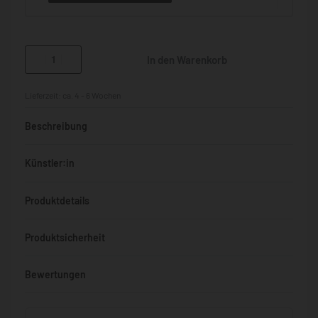
In den Warenkorb
Lieferzeit:
ca. 4 - 6 Wochen
Beschreibung
Künstler:in
Produktdetails
Produktsicherheit
Bewertungen
Bewertet mit
0
von 5