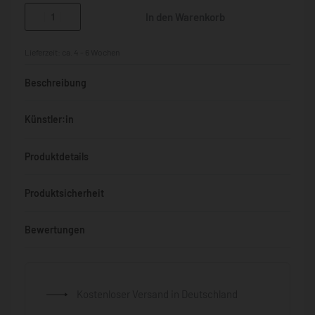
In den Warenkorb
Lieferzeit:
ca. 4 - 6 Wochen
Beschreibung
Künstler:in
Produktdetails
Produktsicherheit
Bewertungen
Bewertet mit
0
von 5
Kostenloser Versand in Deutschland