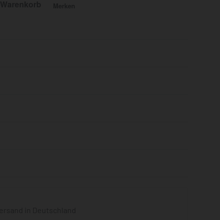
 Warenkorb
Merken
Bewertet mit
0
von 5
ersand in Deutschland