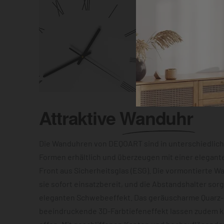
Attraktive
Wanduhr
Die Wanduhren von DEQOART sind in unterschiedlic
Formen erhältlich und überzeugen mit einer elegant
Front aus Sicherheitsglas (ESG). Die vormontierte 
sie sofort einsatzbereit, und die Abstandshalter sor
eleganten Schwebeeffekt. Das geräuscharme Quarz
beeindruckende 3D-Farbtiefeneffekt lassen zudem 