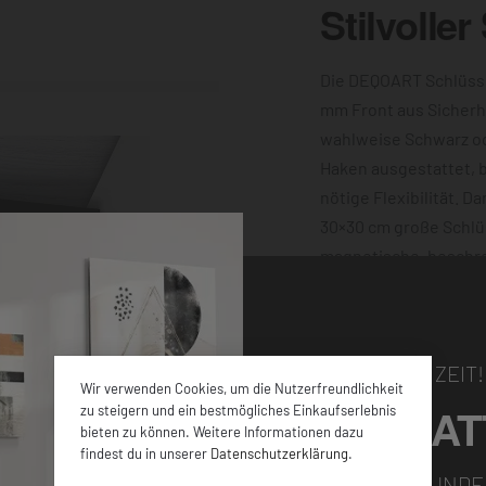
Stilvoller
Die DEQOART Schlüsse
mm Front aus Sicherh
wahlweise Schwarz o
Haken ausgestattet, bi
nötige Flexibilität. D
30×30 cm große Schlü
magnetische, beschre
machen ihn außerdem 
Motiv dieser verziert 
Wand sorgen die vier
NUR FÜR KURZE ZEIT!
Wir verwenden Cookies, um die Nutzerfreundlichkeit
5% RABAT
zu steigern und ein bestmögliches Einkaufserlebnis
bieten zu können. Weitere Informationen dazu
findest du in unserer
Datenschutzerklärung
.
FÜR ALLE NEUKUNDE