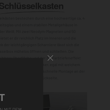
Schlüsselkasten
lkästen bestechen durch eine hochwertige ca. 4
eitsglas und einem stabilen Metallgehäuse in
der Weiß. Mit zwei Neodym-Magneten und 50
etet er dir reichlich Platz im Inneren und die
ank der leichtgängigen Scharniere lässt sich die
sselbox mühelos öffnen und schließen. Die
ibbare Oberfläche und der 3D-Farbtiefeneffekt
zu einem echten Hingucker, egal mit welchem
ist. Für eine einfache und schnelle Montage an der
 Einbuchtungen auf der Rückseite.
T
N MIT DEM