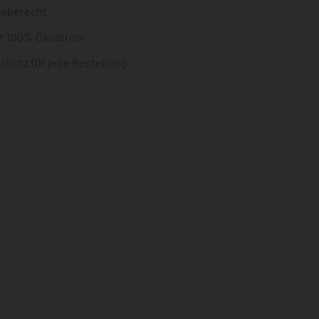
gaberecht
it 100% Ökostrom
chutz für jede Bestellung