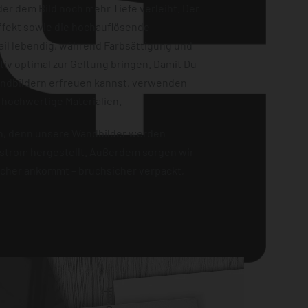
er dem Bild noch mehr Tiefe verleiht. Der
ffekt sowie die hochauflösende
ail lebendig, während Farbsättigung und
iv optimal zur Geltung bringen. Damit Du
andbildern erfreuen kannst, verwenden
 hochwertige Materialien.
en, denn unsere Wandbilder werden
strom hergestellt. Außerdem sorgen wir
sicher ankommt – bruchsicher verpackt,