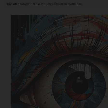
Künstler unterstützen & mit 100% Ökostrom betrieben
STIL & THEMA
FORMAT
RÄUME
KÜNSTLER:INNEN
BELIEBTE
POPKULTUR & -ART
NATUR- & TIERWELT
ALLE ANSE
QUADRATISCH
VERTIKAL
HORIZONTAL
WOHNZIMMER
SCHLAFZIMMER
KINDERZIMMER
FLUR