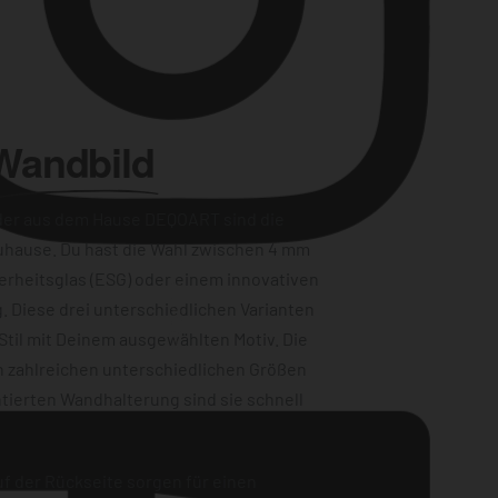
Wandbild
der aus dem Hause DEQOART sind die
uhause. Du hast die Wahl zwischen 4 mm
erheitsglas (ESG) oder einem innovativen
Instagram
. Diese drei unterschiedlichen Varianten
Stil mit Deinem ausgewählten Motiv. Die
n zahlreichen unterschiedlichen Größen
tierten Wandhalterung sind sie schnell
f der Rückseite sorgen für einen