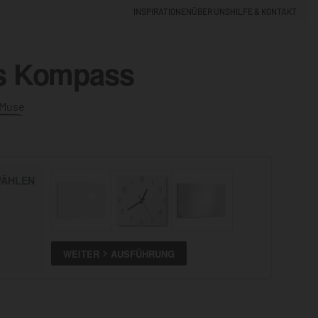
INSPIRATIONEN
ÜBER UNS
HILFE & KONTAKT
es Kompass
EINLOGGEN
0
 Muse
5% NEUKUNDEN-RABATT
ÄHLEN
ALLE
ANSEHEN
WEITER
AUSFÜHRUNG