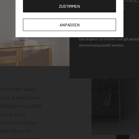
GUTSCHEINCODE
ZUSTIMMEN
DEQOART5
ANPASSEN
Das Angebot ist limitiert und gilt auss
die erstmalig erstellt werden.
hen Größen sowie
en ca. 4 mm dicken
Wandhalterung macht
gen für einen
-Uhrwerk und der
keine Wünsche