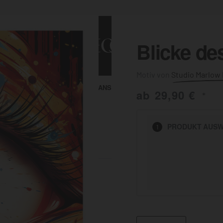
Blicke d
Studio Marlow
ALLE ANSEHEN
KUNST & MALEREI
ab
29,90
€
*
HEN
PRODUKT
AUSW
1
BADEZIMMER
BÜRO
KÜCHE
AUSSENBEREICH