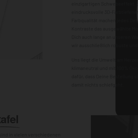
einzigartigen Schwebeeffekt, d
eindrucksvolle 3D-Farbtiefene
Farbqualität machen jedes Det
Kontraste das ausgewählte Mot
Dich auch lange an unseren W
wir ausschließlich robuste und
Uns liegt die Umwelt am Herz
klimaneutral und mit 100% Öko
dafür, dass Deine Bestellung 
damit nichts schiefgeht.
afel
ind in vielen verschiedenen