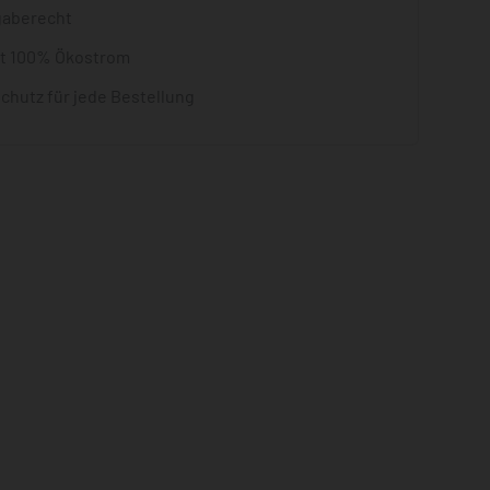
gaberecht
it 100% Ökostrom
chutz für jede Bestellung