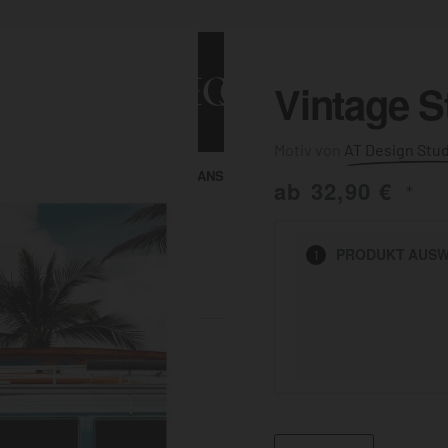
Vintage S
AT Design Stu
ALLE ANSEHEN
KUNST & MALEREI
ab
32,90
€
*
HEN
PRODUKT
AUSW
1
BADEZIMMER
BÜRO
KÜCHE
AUSSENBEREICH