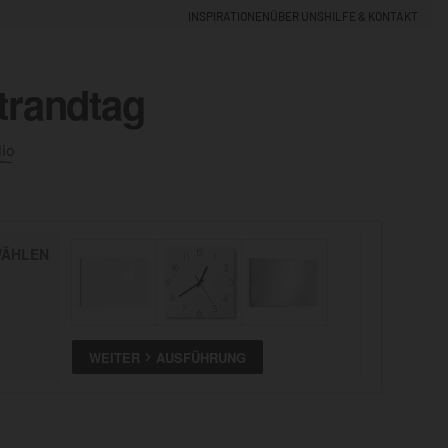
INSPIRATIONEN
ÜBER UNS
HILFE & KONTAKT
trandtag
EINLOGGEN
0
dio
5% NEUKUNDEN-RABATT
ÄHLEN
ALLE
ANSEHEN
WEITER
AUSFÜHRUNG