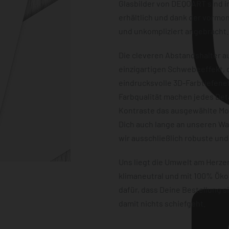
Glasbilder von DEQOART sind i
erhältlich und dank der vormon
und unkompliziert angebracht.
Die cleveren Abstandshalter au
einzigartigen Schwebeeffekt, d
eindrucksvolle 3D-Farbtiefene
Farbqualität machen jedes Det
Kontraste das ausgewählte Mot
Dich auch lange an unseren W
wir ausschließlich robuste und
Uns liegt die Umwelt am Herz
klimaneutral und mit 100% Öko
dafür, dass Deine Bestellung 
damit nichts schiefgeht.