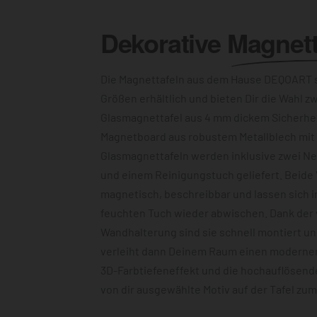
Dekorative
Magnett
Die Magnettafeln aus dem Hause DEQOART s
Größen erhältlich und bieten Dir die Wahl z
Glasmagnettafel aus 4 mm dickem Sicherhe
Magnetboard aus robustem Metallblech mit c
Glasmagnettafeln werden inklusive zwei N
und einem Reinigungstuch geliefert. Beide 
magnetisch, beschreibbar und lassen sich 
feuchten Tuch wieder abwischen. Dank der
Wandhalterung sind sie schnell montiert u
verleiht dann Deinem Raum einen modernen
3D-Farbtiefeneffekt und die hochauflösend
von dir ausgewählte Motiv auf der Tafel zu