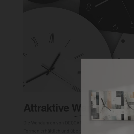
Attraktive
Wanduhr
Die Wanduhren von DEQOART sind in unterschiedlic
Formen erhältlich und überzeugen mit einer elegant