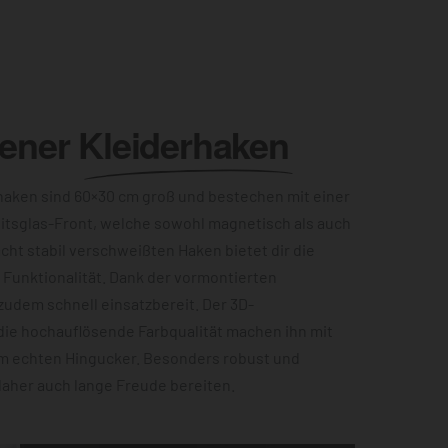
lener
Kleiderhaken
aken sind 60×30 cm groß und bestechen mit einer
itsglas-Front, welche sowohl magnetisch als auch
acht stabil verschweißten Haken bietet dir die
Funktionalität. Dank der vormontierten
zudem schnell einsatzbereit. Der 3D-
die hochauflösende Farbqualität machen ihn mit
m echten Hingucker. Besonders robust und
 daher auch lange Freude bereiten.