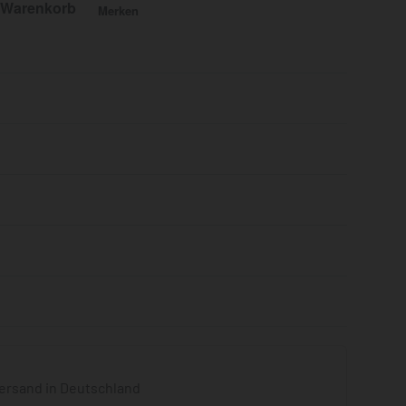
 Warenkorb
Merken
Bewertet mit
0
von 5
ersand in Deutschland