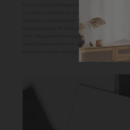
Front aus Sicherheitsglas (ESG). Die vormontierte 
sie sofort einsatzbereit, und die Abstandshalter sor
eleganten Schwebeeffekt. Das geräuscharme Quarz
beeindruckende 3D-Farbtiefeneffekt lassen zudem 
offen. Mit geschliffenen Kanten und hochauflösender
diese Glasuhren nicht nur optisch ein Highlight, son
besonders robust und langlebig.