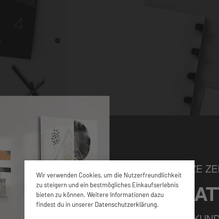
NUR FÜR KURZE ZEI
Wir verwenden Cookies, um die Nutzerfreundlichkeit
5% RABAT
zu steigern und ein bestmögliches Einkaufserlebnis
bieten zu können. Weitere Informationen dazu
hen Größen sowie
findest du in unserer
Datenschutzerklärung
.
en ca. 4 mm dicken
FÜR ALLE NEUKUND