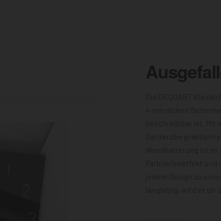
Ausgefal
Die DEQOART Kleiderh
4 mm dicken Sicherhe
beschreibbar ist. Mit 
Garderobe praktische 
Wandhalterung ist er 
Farbtiefeneffekt und 
jedem Design zu eine
langlebig, wird er dir