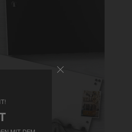
T!
T
EN MIT DEM