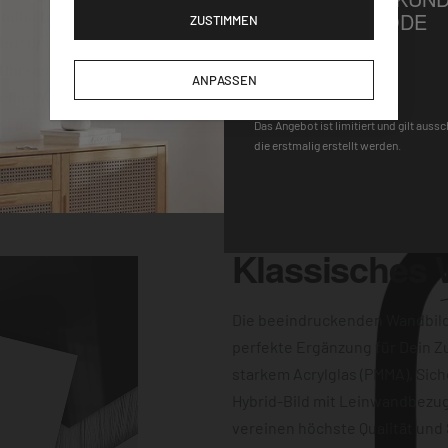
Wandhalterung macht
GUTSCHEINCODE
ZUSTIMMEN
gen für einen
-Uhrwerk und der
DEQOART5
ANPASSEN
keine Wünsche
 Farbqualität sind
Das Angebot ist limitiert und gilt auss
die erstmalig erstellt werden.
dern auch
Klassisches
Die beeindruckenden Wandbil
perfekte Ergänzung für Dein Z
starkem Acrylglas (PMMA), Sich
Hybrid-Bild mit Leinwandbezug
vereinen höchste Qualität und 