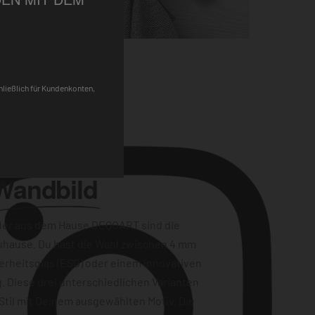
Pinterest
chließlich für Kundenkonten,
Wandbild
der aus dem Hause DEQOART sind die
uhause. Du hast die Wahl zwischen 4 mm
erheitsglas (ESG) oder einem innovativen
. Diese drei unterschiedlichen Varianten
Stil mit Deinem ausgewählten Motiv. Die