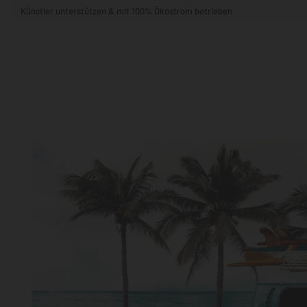
Künstler unterstützen & mit 100% Ökostrom betrieben
STIL & THEMA
FORMAT
RÄUME
KÜNSTLER:INNEN
BELIEBTE
POPKULTUR & -ART
NATUR- & TIERWELT
ALLE ANSE
QUADRATISCH
VERTIKAL
HORIZONTAL
WOHNZIMMER
SCHLAFZIMMER
KINDERZIMMER
FLUR