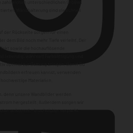
n zahlreichen unterschiedlichen Größen
tierten Wandhalterung sind sie schnell
f der Rückseite sorgen für einen
er dem Bild noch mehr Tiefe verleiht. Der
ffekt sowie die hochauflösende
ail lebendig, während Farbsättigung und
iv optimal zur Geltung bringen. Damit Du
andbildern erfreuen kannst, verwenden
Instagram
 hochwertige Materialien.
en, denn unsere Wandbilder werden
strom hergestellt. Außerdem sorgen wir
sicher ankommt – bruchsicher verpackt,