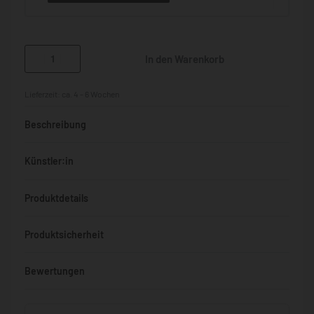
In den Warenkorb
Lieferzeit:
ca. 4 - 6 Wochen
Beschreibung
Künstler:in
Produktdetails
Produktsicherheit
Bewertungen
Bewertet mit
0
von 5