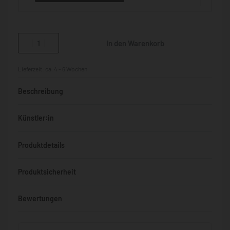
In den Warenkorb
Lieferzeit:
ca. 4 - 6 Wochen
Beschreibung
Künstler:in
Produktdetails
Produktsicherheit
Bewertungen
Bewertet mit
0
von 5