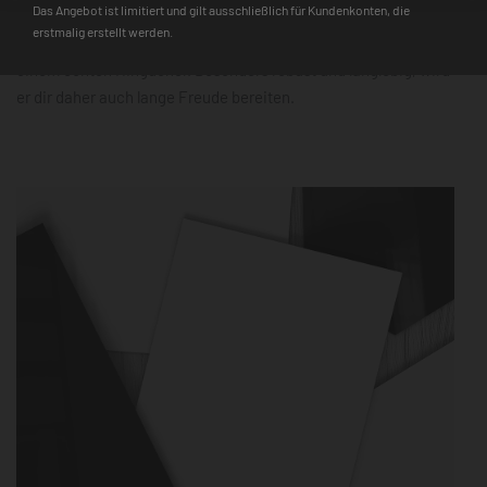
Das Angebot ist limitiert und gilt ausschließlich für Kundenkonten, die
zudem schnell einsatzbereit. Der 3D-Farbtiefeneffekt und die
erstmalig erstellt werden.
hochauflösende Farbqualität machen ihn mit jedem Design zu
einem echten Hingucker. Besonders robust und langlebig, wird
er dir daher auch lange Freude bereiten.