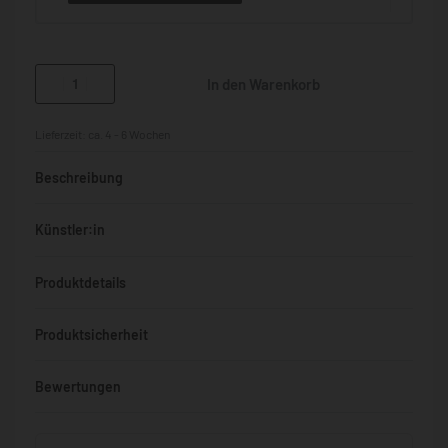
In den Warenkorb
Lieferzeit:
ca. 4 - 6 Wochen
Beschreibung
Künstler:in
Produktdetails
Produktsicherheit
Bewertungen
Bewertet mit
0
von 5