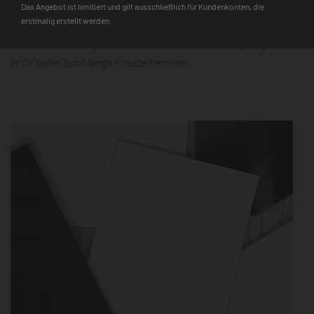
Das Angebot ist limitiert und gilt ausschließlich für Kundenkonten, die
zudem schnell einsatzbereit. Der 3D-Farbtiefeneffekt und die
erstmalig erstellt werden.
hochauflösende Farbqualität machen ihn mit jedem Design zu
einem echten Hingucker. Besonders robust und langlebig, wird
er dir daher auch lange Freude bereiten.