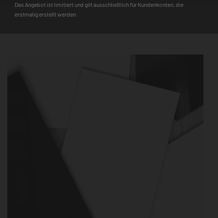
einem echten Hingucker. Besonders robust und langlebig, wird
Das Angebot ist limitiert und gilt ausschließlich für Kundenkonten, die
er dir daher auch lange Freude bereiten.
erstmalig erstellt werden.