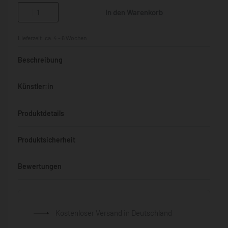
In den Warenkorb
Lieferzeit:
ca. 4 - 6 Wochen
Beschreibung
Künstler:in
Produktdetails
Produktsicherheit
Bewertungen
Bewertet mit
0
von 5
Kostenloser Versand in Deutschland