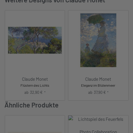
Claude Monet
Claude Monet
Flüstern des Lichts
Eleganz im Blütenmeer
ab
32,90
€
ab
37,90
€
*
*
Ähnliche Produkte
Photo Collaboration