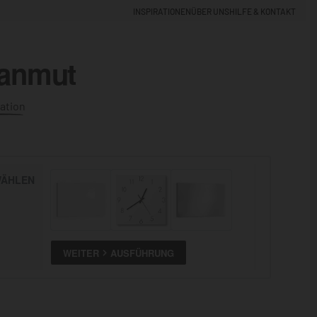
INSPIRATIONEN
ÜBER UNS
HILFE & KONTAKT
sanmut
EINLOGGEN
0
ation
5% NEUKUNDEN-RABATT
ÄHLEN
ALLE
ANSEHEN
WEITER
AUSFÜHRUNG