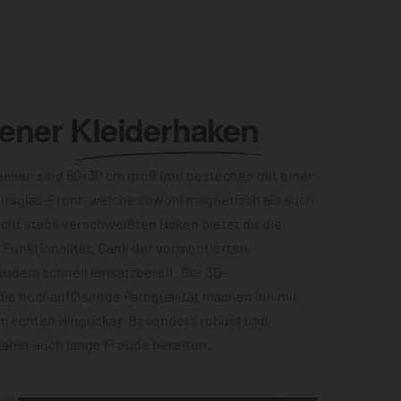
lener
Kleiderhaken
aken sind 60×30 cm groß und bestechen mit einer
itsglas-Front, welche sowohl magnetisch als auch
acht stabil verschweißten Haken bietet dir die
Funktionalität. Dank der vormontierten
zudem schnell einsatzbereit. Der 3D-
die hochauflösende Farbqualität machen ihn mit
m echten Hingucker. Besonders robust und
 daher auch lange Freude bereiten.