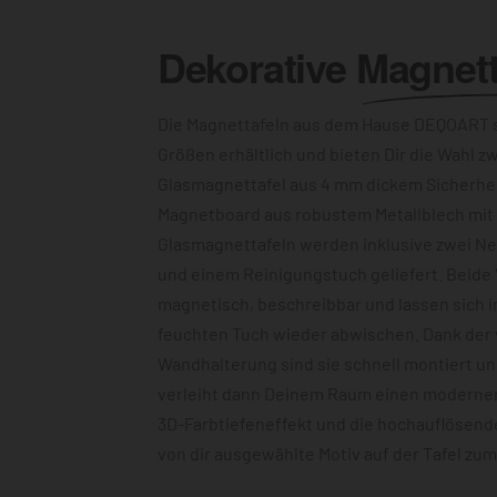
Dekorative
Magnett
Die Magnettafeln aus dem Hause DEQOART s
Größen erhältlich und bieten Dir die Wahl z
Glasmagnettafel aus 4 mm dickem Sicherhe
Magnetboard aus robustem Metallblech mit c
Glasmagnettafeln werden inklusive zwei N
und einem Reinigungstuch geliefert. Beide 
magnetisch, beschreibbar und lassen sich 
feuchten Tuch wieder abwischen. Dank der
Wandhalterung sind sie schnell montiert u
verleiht dann Deinem Raum einen modernen
3D-Farbtiefeneffekt und die hochauflösend
von dir ausgewählte Motiv auf der Tafel zu