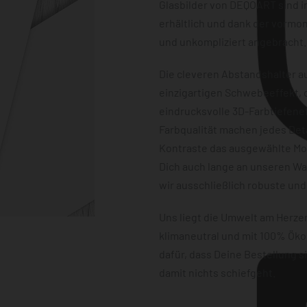
Glasbilder von DEQOART sind i
erhältlich und dank der vormon
und unkompliziert angebracht.
Die cleveren Abstandshalter au
einzigartigen Schwebeeffekt, d
eindrucksvolle 3D-Farbtiefene
Farbqualität machen jedes Det
Kontraste das ausgewählte Mot
Dich auch lange an unseren W
wir ausschließlich robuste und
Uns liegt die Umwelt am Herz
klimaneutral und mit 100% Öko
dafür, dass Deine Bestellung 
damit nichts schiefgeht.