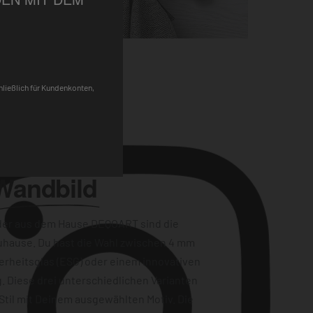
Pinterest
chließlich für Kundenkonten,
Wandbild
der aus dem Hause DEQOART sind die
uhause. Du hast die Wahl zwischen 4 mm
erheitsglas (ESG) oder einem innovativen
. Diese drei unterschiedlichen Varianten
Stil mit Deinem ausgewählten Motiv. Die