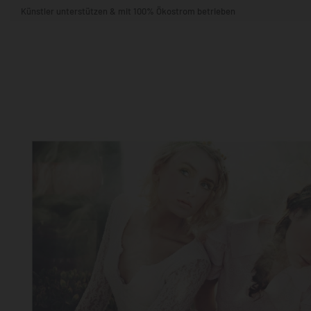
Künstler unterstützen & mit 100% Ökostrom betrieben
STIL & THEMA
FORMAT
RÄUME
KÜNSTLER:INNEN
BELIEBTE
POPKULTUR & -ART
NATUR- & TIERWELT
ALLE ANSE
QUADRATISCH
VERTIKAL
HORIZONTAL
WOHNZIMMER
SCHLAFZIMMER
KINDERZIMMER
FLUR