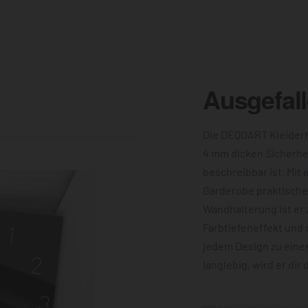
Ausgefal
Die DEQOART Kleiderh
4 mm dicken Sicherhe
beschreibbar ist. Mit 
Garderobe praktische 
Wandhalterung ist er 
Farbtiefeneffekt und 
jedem Design zu eine
langlebig, wird er dir