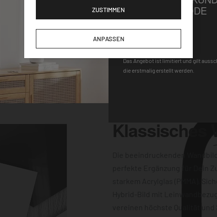
Wandhalterung macht
GUTSCHEINCODE
ZUSTIMMEN
gen für einen
-Uhrwerk und der
DEQOART5
ANPASSEN
keine Wünsche
 Farbqualität sind
Das Angebot ist limitiert und gilt auss
die erstmalig erstellt werden.
dern auch
Klassisches
Die beeindruckenden Wandbil
perfekte Ergänzung für Dein Z
starkem Acrylglas (PMMA), Sich
Hybrid-Bild mit Leinwandbezug
vereinen höchste Qualität und 