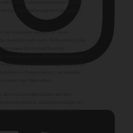
n zahlreichen unterschiedlichen Größen
tierten Wandhalterung sind sie schnell
f der Rückseite sorgen für einen
er dem Bild noch mehr Tiefe verleiht. Der
ffekt sowie die hochauflösende
ail lebendig, während Farbsättigung und
iv optimal zur Geltung bringen. Damit Du
andbildern erfreuen kannst, verwenden
Instagram
 hochwertige Materialien.
en, denn unsere Wandbilder werden
strom hergestellt. Außerdem sorgen wir
sicher ankommt – bruchsicher verpackt,