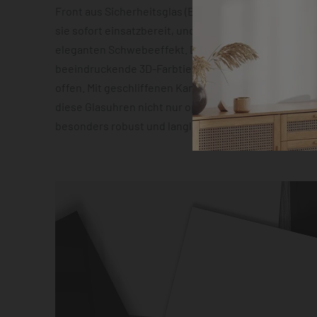
Front aus Sicherheitsglas (ESG). Die vormontierte 
sie sofort einsatzbereit, und die Abstandshalter sor
eleganten Schwebeeffekt. Das geräuscharme Quarz
beeindruckende 3D-Farbtiefeneffekt lassen zudem 
offen. Mit geschliffenen Kanten und hochauflösender
diese Glasuhren nicht nur optisch ein Highlight, son
besonders robust und langlebig.