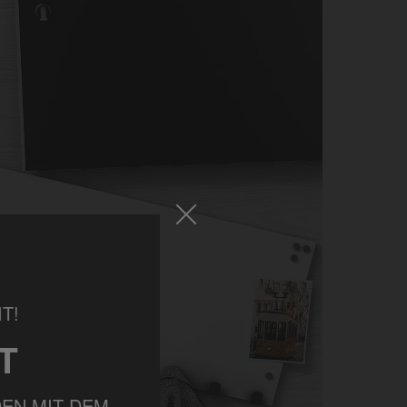
T!
T
EN MIT DEM