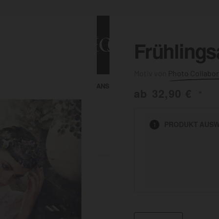
Frühling
Photo Collabor
ALLE ANSEHEN
KUNST & MALEREI
ab
32,90
€
*
HEN
PRODUKT
AUSW
1
BADEZIMMER
BÜRO
KÜCHE
AUSSENBEREICH