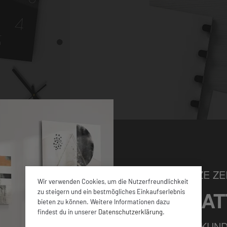
NUR FÜR KURZE ZEI
Wir verwenden Cookies, um die Nutzerfreundlichkeit
5% RABAT
zu steigern und ein bestmögliches Einkaufserlebnis
bieten zu können. Weitere Informationen dazu
hen Größen sowie
findest du in unserer
Datenschutzerklärung
.
en ca. 4 mm dicken
FÜR ALLE NEUKUND