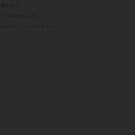
gaberecht
it 100% Ökostrom
chutz für jede Bestellung