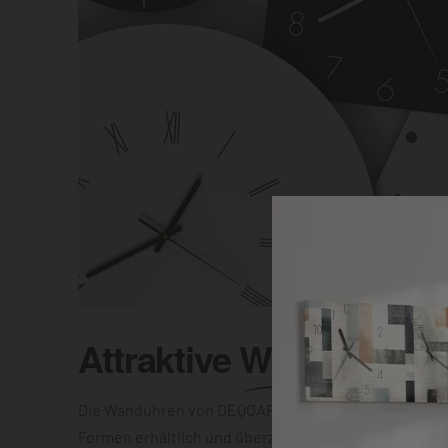
Attraktive
Wanduhr
Die Wanduhren von DEQOART sind in unterschiedlic
Formen erhältlich und überzeugen mit einer elegant