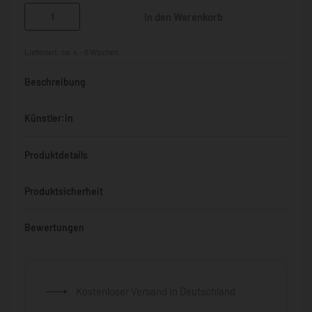
In den Warenkorb
Lieferzeit:
ca. 4 - 6 Wochen
Beschreibung
Künstler:in
Produktdetails
Produktsicherheit
Bewertungen
Bewertet mit
0
von 5
Kostenloser Versand in Deutschland