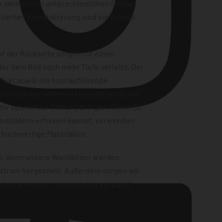
n zahlreichen unterschiedlichen Größen
tierten Wandhalterung sind sie schnell
f der Rückseite sorgen für einen
er dem Bild noch mehr Tiefe verleiht. Der
ffekt sowie die hochauflösende
ail lebendig, während Farbsättigung und
iv optimal zur Geltung bringen. Damit Du
andbildern erfreuen kannst, verwenden
Instagram
 hochwertige Materialien.
en, denn unsere Wandbilder werden
strom hergestellt. Außerdem sorgen wir
sicher ankommt – bruchsicher verpackt,