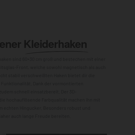
lener
Kleiderhaken
aken sind 60×30 cm groß und bestechen mit einer
itsglas-Front, welche sowohl magnetisch als auch
acht stabil verschweißten Haken bietet dir die
Funktionalität. Dank der vormontierten
zudem schnell einsatzbereit. Der 3D-
die hochauflösende Farbqualität machen ihn mit
m echten Hingucker. Besonders robust und
 daher auch lange Freude bereiten.