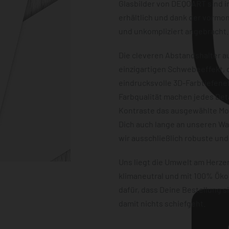
Glasbilder von DEQOART sind i
erhältlich und dank der vormon
und unkompliziert angebracht.
Die cleveren Abstandshalter au
einzigartigen Schwebeeffekt, d
eindrucksvolle 3D-Farbtiefene
Farbqualität machen jedes Det
Kontraste das ausgewählte Mot
Dich auch lange an unseren W
wir ausschließlich robuste und
Uns liegt die Umwelt am Herz
klimaneutral und mit 100% Öko
dafür, dass Deine Bestellung 
damit nichts schiefgeht.