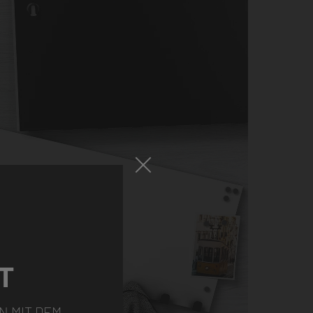
T
N MIT DEM