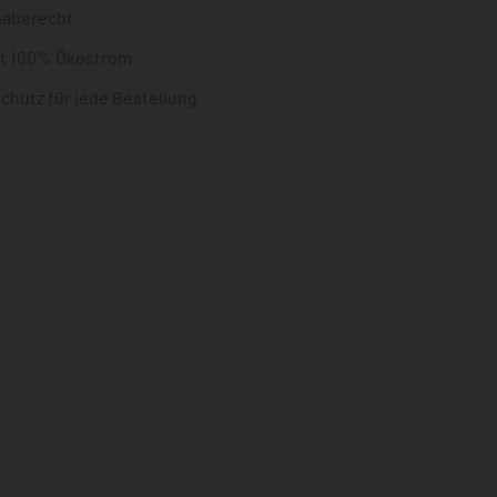
gaberecht
it 100% Ökostrom
chutz für jede Bestellung