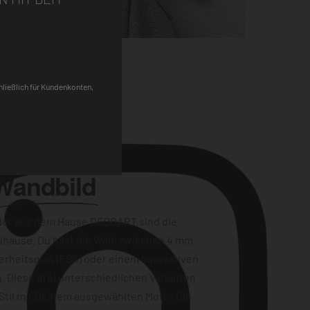
Pinterest
chließlich für Kundenkonten,
Wandbild
der aus dem Hause DEQOART sind die
uhause. Du hast die Wahl zwischen 4 mm
erheitsglas (ESG) oder einem innovativen
. Diese drei unterschiedlichen Varianten
Stil mit Deinem ausgewählten Motiv. Die