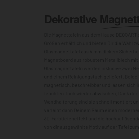
Dekorative
Magnett
Die Magnettafeln aus dem Hause DEQOART s
Größen erhältlich und bieten Dir die Wahl z
Glasmagnettafel aus 4 mm dickem Sicherhe
Magnetboard aus robustem Metallblech mit c
Glasmagnettafeln werden inklusive zwei N
und einem Reinigungstuch geliefert. Beide 
magnetisch, beschreibbar und lassen sich 
feuchten Tuch wieder abwischen. Dank der
Wandhalterung sind sie schnell montiert u
verleiht dann Deinem Raum einen modernen
3D-Farbtiefeneffekt und die hochauflösend
von dir ausgewählte Motiv auf der Tafel zu