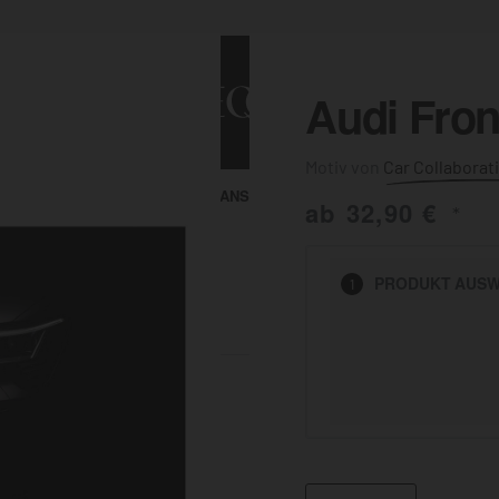
Audi Fro
Car Collaborat
ALLE ANSEHEN
KUNST & MALEREI
ab
32,90
€
*
HEN
PRODUKT
AUSW
1
BADEZIMMER
BÜRO
KÜCHE
AUSSENBEREICH