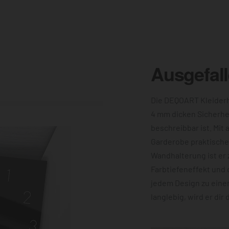
Ausgefal
Die DEQOART Kleiderh
4 mm dicken Sicherhe
beschreibbar ist. Mit 
Garderobe praktische 
Wandhalterung ist er 
Farbtiefeneffekt und 
jedem Design zu eine
langlebig, wird er dir