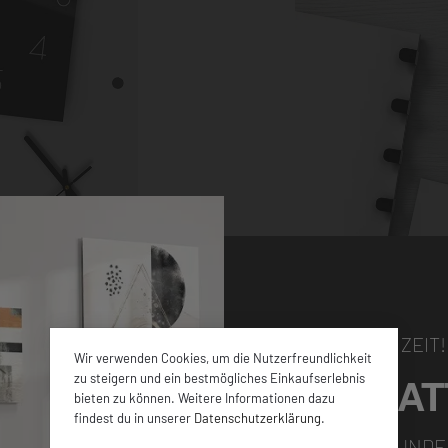
NUR FÜR KURZE ZEIT!
Wir verwenden Cookies, um die Nutzerfreundlichkeit
5% RABAT
zu steigern und ein bestmögliches Einkaufserlebnis
bieten zu können. Weitere Informationen dazu
hen Größen sowie
findest du in unserer
Datenschutzerklärung
.
en ca. 4 mm dicken
FÜR ALLE NEUKUNDE