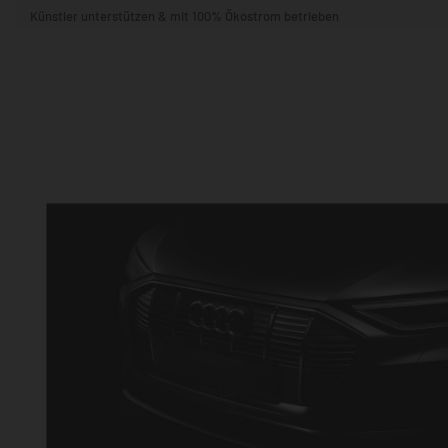
Künstler unterstützen & mit 100% Ökostrom betrieben
STIL & THEMA
FORMAT
RÄUME
KÜNSTLER:INNEN
BELIEBTE
POPKULTUR & -ART
NATUR- & TIERWELT
ALLE ANSE
QUADRATISCH
VERTIKAL
HORIZONTAL
WOHNZIMMER
SCHLAFZIMMER
KINDERZIMMER
FLUR