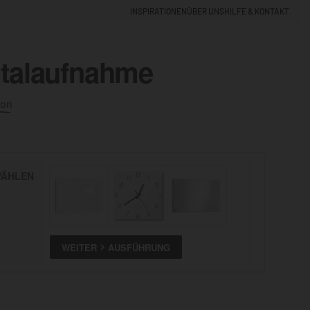
INSPIRATIONEN
ÜBER UNS
HILFE & KONTAKT
ntalaufnahme
EINLOGGEN
0
ion
5% NEUKUNDEN-RABATT
ÄHLEN
ALLE
ANSEHEN
WEITER
AUSFÜHRUNG