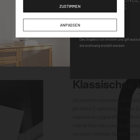
Wandhalterung macht
GUTSCHEINCODE
ZUSTIMMEN
gen für einen
-Uhrwerk und der
DEQOART5
ANPASSEN
keine Wünsche
 Farbqualität sind
Das Angebot ist limitiert und gilt auss
die erstmalig erstellt werden.
dern auch
Klassisches
Die beeindruckenden Wandbil
perfekte Ergänzung für Dein Z
starkem Acrylglas (PMMA), Sich
Hybrid-Bild mit Leinwandbezug
vereinen höchste Qualität und 