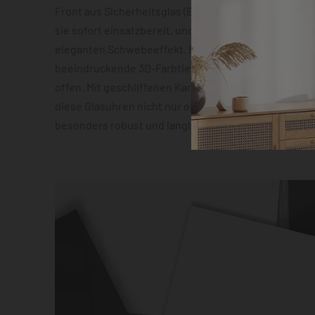
Front aus Sicherheitsglas (ESG). Die vormontierte 
sie sofort einsatzbereit, und die Abstandshalter sor
eleganten Schwebeeffekt. Das geräuscharme Quarz
beeindruckende 3D-Farbtiefeneffekt lassen zudem 
offen. Mit geschliffenen Kanten und hochauflösender
diese Glasuhren nicht nur optisch ein Highlight, son
besonders robust und langlebig.