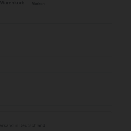
 Warenkorb
Merken
Bewertet mit
0
von 5
ersand in Deutschland