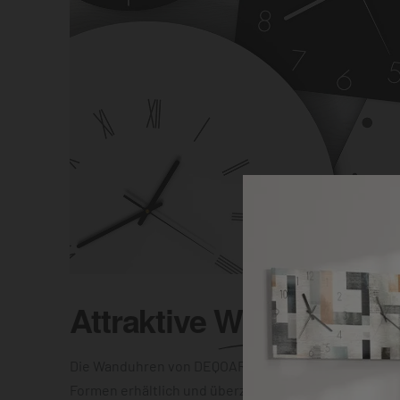
Attraktive
Wanduhr
Die Wanduhren von DEQOART sind in unterschiedlic
Formen erhältlich und überzeugen mit einer elegant