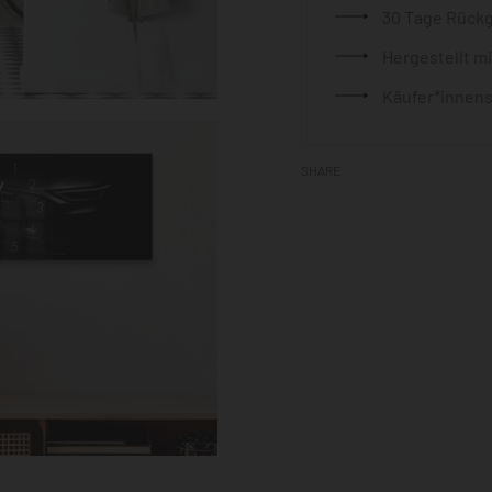
30 Tage Rück
Hergestellt m
Käufer*innens
SHARE